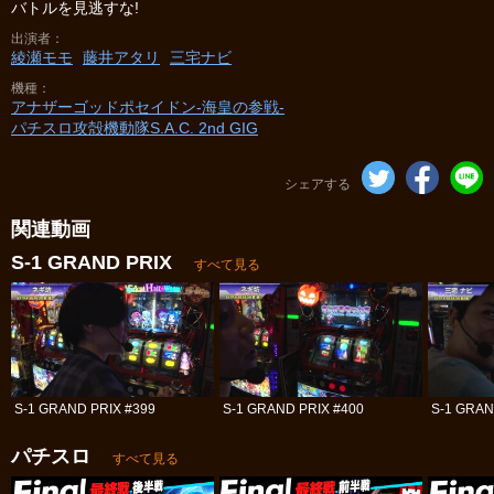
バトルを見逃すな!
出演者
綾瀬モモ
藤井アタリ
三宅ナビ
機種
アナザーゴッドポセイドン-海皇の参戦-
パチスロ攻殻機動隊S.A.C. 2nd GIG
シェアする
関連動画
S-1 GRAND PRIX
すべて見る
S-1 GRAND PRIX #399
S-1 GRAND PRIX #400
S-1 GRAN
パチスロ
すべて見る