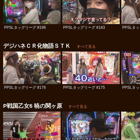
PPSLタッグリーグ #196
PPSLタッグリーグ #183
PPSLタッ
デジハネＣＲ化物語ＳＴＫ
すべて見る
PPSLタッグリーグ #176
PPSLタッグリーグ #175
PPSLタッ
P戦国乙女6 暁の関ヶ原
すべて見る