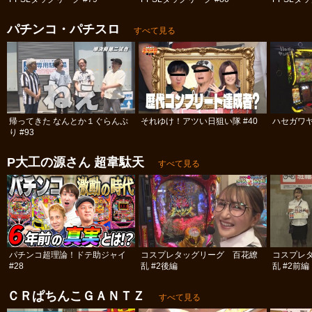
パチンコ・パチスロ
すべて見る
帰ってきた なんとか１ぐらんぷ
それゆけ！アツい日狙い隊 #40
ハセガワヤ
り #93
P大工の源さん 超韋駄天
すべて見る
パチンコ超理論！ドテ助ジャイ
コスプレタッグリーグ 百花繚
コスプレ
#28
乱 #2後編
乱 #2前編
ＣＲぱちんこＧＡＮＴＺ
すべて見る