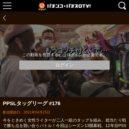
この動画を視聴するにはログインが必要です。
ログイン
PPSLタッグリーグ #176
配信開始日：2021年04月25日
今をときめく女性ライターが二人一組のタッグを組み、総当たり戦
で勝ち点を競い合うバトル！今回はシーズン13開幕戦、12年目PSS