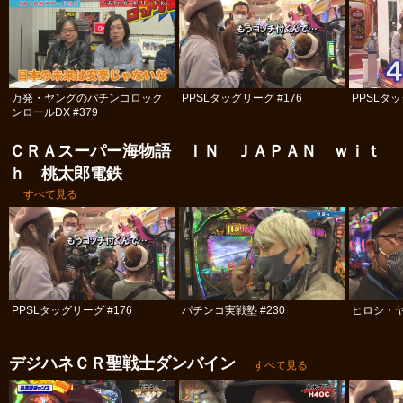
万発・ヤングのパチンコロック
PPSLタッグリーグ #176
PPSLタッ
ンロールDX #379
ＣＲＡスーパー海物語 ＩＮ ＪＡＰＡＮ ｗｉｔ
ｈ 桃太郎電鉄
すべて見る
PPSLタッグリーグ #176
パチンコ実戦塾 #230
ヒロシ・ヤ
デジハネＣＲ聖戦士ダンバイン
すべて見る