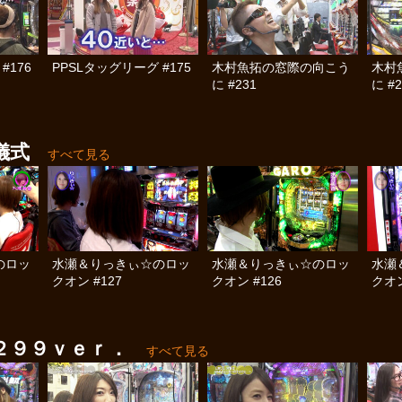
#176
PPSLタッグリーグ #175
木村魚拓の窓際の向こう
木村
に #231
に #2
儀式
すべて見る
のロッ
水瀬＆りっきぃ☆のロッ
水瀬＆りっきぃ☆のロッ
水瀬
クオン #127
クオン #126
クオン
２９９ｖｅｒ．
すべて見る