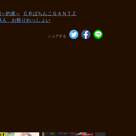
刻～約束～
ＣＲぱちんこＧＡＮＴＺ
事人 お祭りわっしょい
シェアする