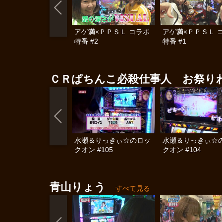
アゲ満×ＰＰＳＬ コラボ
アゲ満×ＰＰＳＬ 
特番 #2
特番 #1
ＣＲぱちんこ必殺仕事人 お祭り
水瀬＆りっきぃ☆のロッ
水瀬＆りっきぃ☆
クオン #105
クオン #104
青山りょう
すべて見る