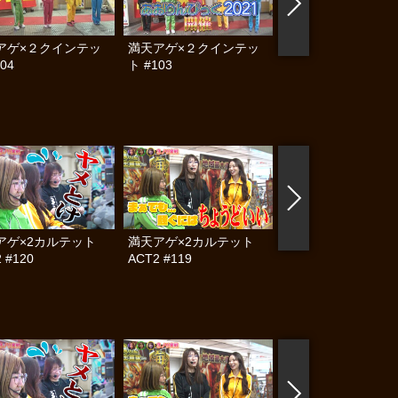
アゲ×２クインテッ
満天アゲ×２クインテッ
満天アゲ×２クイン
04
ト #103
ト #102
アゲ×2カルテット
満天アゲ×2カルテット
帰ってきた なんと
 #120
ACT2 #119
らんぷり #83