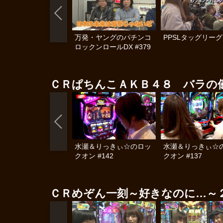
万発・ヤングのパチンコ
PPSLタッグリーグ 
ロックンロールDX #379
ＣＲぱちんこＡＫＢ４８ バラの
水瀬＆りっきぃ☆のロッ
水瀬＆りっきぃ☆
クオン #142
クオン #137
ＣＲめぞん一刻～好きなのに…～