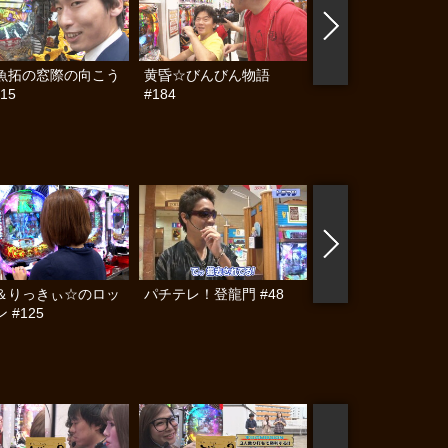
魚拓の窓際の向こう
黄昏☆びんびん物語
黄昏☆びんびん物語
15
#184
#168
＆りっきぃ☆のロッ
パチテレ！登龍門 #48
水瀬＆りっきぃ☆の
 #125
クオン #266