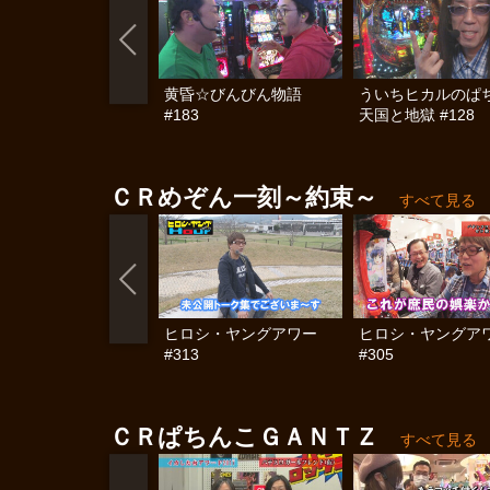
黄昏☆びんびん物語
ういちヒカルのぱ
#183
天国と地獄 #128
ＣＲめぞん一刻～約束～
すべて見る
ヒロシ・ヤングアワー
ヒロシ・ヤングア
#313
#305
ＣＲぱちんこＧＡＮＴＺ
すべて見る