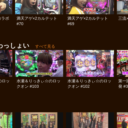
コラボ
満天アゲ×2カルテット
満天アゲ×2カルテット
三流×
#70
#69
わっしょい
すべて見る
のロッ
水瀬＆りっきぃ☆のロッ
水瀬＆りっきぃ☆のロッ
第一
クオン #103
クオン #102
発 #3