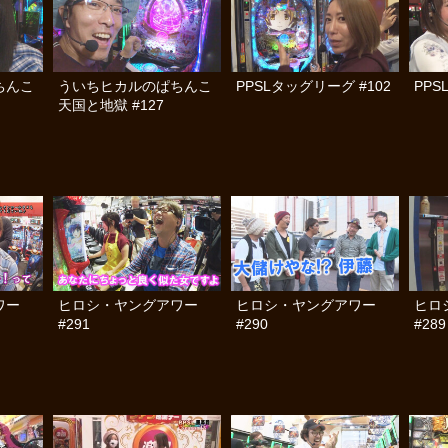
ちんこ
ういちヒカルのぱちんこ
PPSLタッグリーグ #102
PPS
天国と地獄 #127
ワー
ヒロシ・ヤングアワー
ヒロシ・ヤングアワー
ヒロ
#291
#290
#289