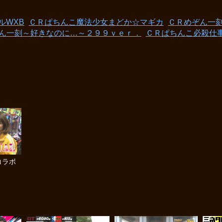
ルWXB
ＣＲぱちんこ魔法少女まどか☆マギカ
ＣＲめぞん一
ん一刻～好きなのに…～２９９ｖｅｒ．
ＣＲぱちんこ必殺仕
コラボ