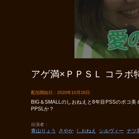
アゲ満×ＰＰＳＬ コラボ特
配信開始日：2020年10月26日
BIG＆SMALLのしおねえと8年目PSSの
PPSLか？
出演者
青山りょう
さやか
しおねえ
シルヴィー
ナツ