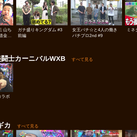
 山ち
ガチ盛りキングダム #3
女王パチ☆と4人の働き
ミネタ
借金返
前編
パチプロ2nd #9
闘士カーニバルWXB
すべて見る
コラボ
ギカ
すべて見る