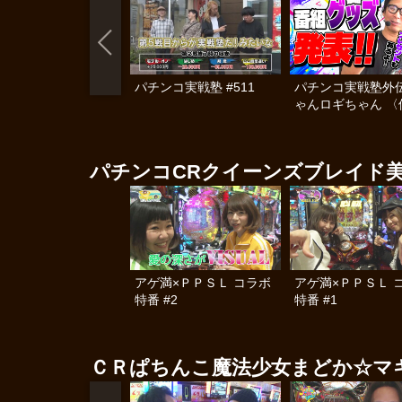
パチンコ実戦塾 #511
パチンコ実戦塾外伝
ゃんロギちゃん 〈
済弾球録〉 #113
パチンコCRクイーンズブレイド美
アゲ満×ＰＰＳＬ コラボ
アゲ満×ＰＰＳＬ 
特番 #2
特番 #1
ＣＲぱちんこ魔法少女まどか☆マ