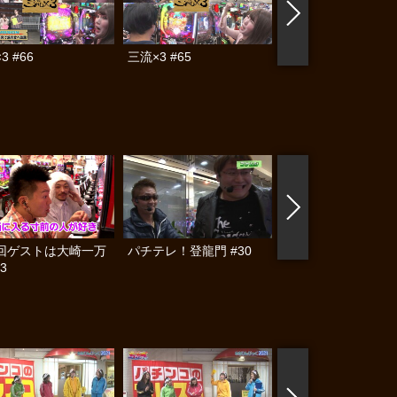
3 #66
三流×3 #65
ビジュR1パチ劇場 #
回ゲストは大崎一万
パチテレ！登龍門 #30
パチテレ！登龍門 #
3