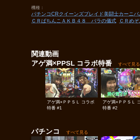
機種
パチンコCRクイーンズブレイド美闘士カーニバ
ＣＲぱちんこＡＫＢ４８ バラの儀式
ＣＲめぞ
関連動画
アゲ満×PPSL コラボ特番
すべて見る
アゲ満×ＰＰＳＬ コラボ
アゲ満×ＰＰＳＬ 
特番 #1
特番 #2
パチンコ
すべて見る