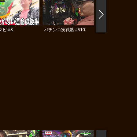
ビ #8
パチンコ実戦塾 #510
パチンコ実戦塾外伝
ゃんロギちゃん 〈
済弾球録〉 #112