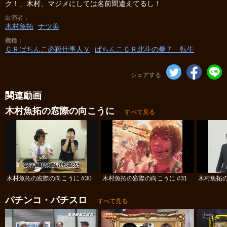
ク！」木村、マジメにしては名前間違えてるし！
出演者
木村魚拓
ナツ美
機種
ＣＲぱちんこ必殺仕事人Ｖ
ぱちんこＣＲ北斗の拳７ 転生
シェアする
関連動画
木村魚拓の窓際の向こうに
すべて見る
木村魚拓の窓際の向こうに #30
木村魚拓の窓際の向こうに #31
木村魚拓の
パチンコ・パチスロ
すべて見る