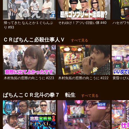
帰ってきた なんとか１ぐらんぷ
それゆけ！アツい日狙い隊 #40
ハセガワヤ
り #93
ＣＲぱちんこ必殺仕事人Ｖ
すべて見る
木村魚拓の窓際の向こうに #223
木村魚拓の窓際の向こうに #222
黄昏☆びん
ぱちんこＣＲ北斗の拳７ 転生
すべて見る