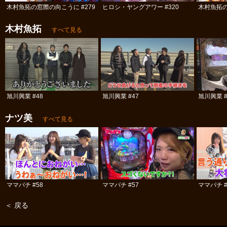
木村魚拓の窓際の向こうに #279
ヒロシ・ヤングアワー #320
木村魚拓の
木村魚拓
すべて見る
旭川興業 #48
旭川興業 #47
旭川興業 #
ナツ美
すべて見る
ママパチ #58
ママパチ #57
ママパチ #
＜ 戻る