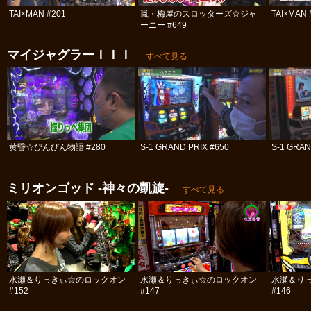
TAI×MAN #201
嵐・梅屋のスロッターズ☆ジャ
TAI×MAN 
ーニー #649
マイジャグラーＩＩＩ
すべて見る
黄昏☆びんびん物語 #280
S-1 GRAND PRIX #650
S-1 GRAN
ミリオンゴッド -神々の凱旋-
すべて見る
水瀬＆りっきぃ☆のロックオン
水瀬＆りっきぃ☆のロックオン
水瀬＆り
#152
#147
#146