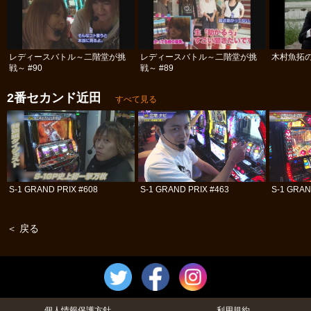
レディースバトル～二階堂が挑
レディースバトル～二階堂が挑
木村魚拓の
戦～ #90
戦～ #89
2番セカンド近田
すべて見る
S-1 GRAND PRIX #608
S-1 GRAND PRIX #463
S-1 GRAN
＜ 戻る
個人情報保護方針
利用規約