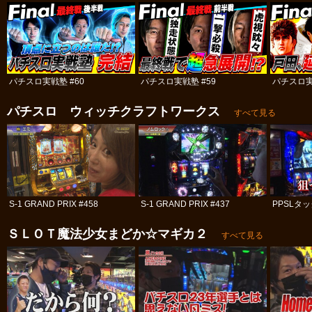
パチスロ実戦塾 #60
パチスロ実戦塾 #59
パチスロ実
パチスロ ウィッチクラフトワークス
すべて見る
S-1 GRAND PRIX #458
S-1 GRAND PRIX #437
PPSLタッ
ＳＬＯＴ魔法少女まどか☆マギカ２
すべて見る