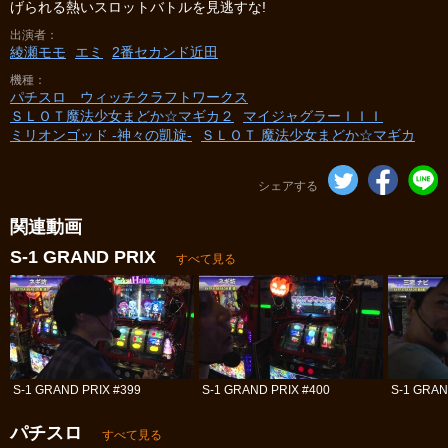
げられる熱いスロットバトルを見逃すな!
出演者
綾瀬モモ
エミ
2番セカンド近田
機種
パチスロ ウィッチクラフトワークス
ＳＬＯＴ魔法少女まどか☆マギカ２
マイジャグラーＩＩＩ
ミリオンゴッド -神々の凱旋-
ＳＬＯＴ 魔法少女まどか☆マギカ
シェアする
関連動画
S-1 GRAND PRIX
すべて見る
S-1 GRAND PRIX #399
S-1 GRAND PRIX #400
S-1 GRAN
パチスロ
すべて見る