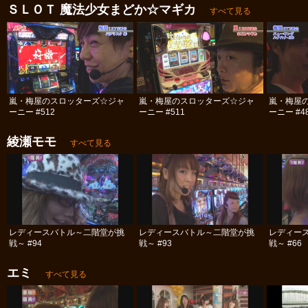
ＳＬＯＴ 魔法少女まどか☆マギカ
すべて見る
嵐・梅屋のスロッターズ☆ジャ
嵐・梅屋のスロッターズ☆ジャ
嵐・梅屋
ーニー #512
ーニー #511
ーニー #4
綾瀬モモ
すべて見る
レディースバトル～二階堂が挑
レディースバトル～二階堂が挑
レディー
戦～ #94
戦～ #93
戦～ #66
エミ
すべて見る