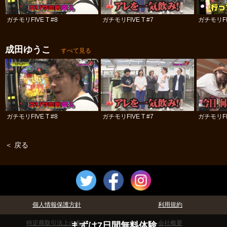
ガチモリFIVE T #8
ガチモリFIVE T #7
ガチモリFIV
成田ゆうこ
すべて見る
ガチモリFIVE T #8
ガチモリFIVE T #7
ガチモリFIV
＜ 戻る
個人情報保護方針
利用規約
特定商取引法上の表示
会社概要
まずは7日間無料体験