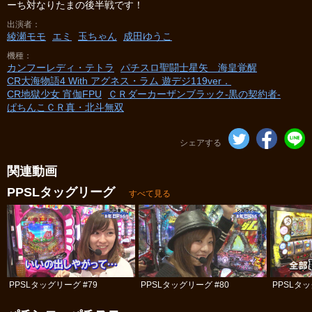
ーち対なりたまの後半戦です！
出演者
綾瀬モモ
エミ
玉ちゃん
成田ゆうこ
機種
カンフーレディ・テトラ
パチスロ聖闘士星矢 海皇覚醒
CR大海物語4 With アグネス・ラム 遊デジ119ver．
CR地獄少女 宵伽FPU
ＣＲダーカーザンブラック‐黒の契約者‐
ぱちんこＣＲ真・北斗無双
シェアする
関連動画
PPSLタッグリーグ
すべて見る
PPSLタッグリーグ #79
PPSLタッグリーグ #80
PPSLタッ