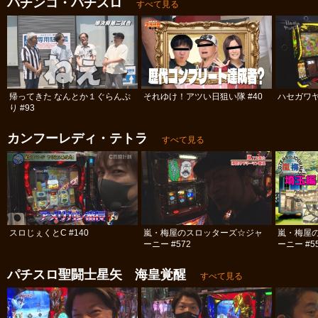
パチンコ・パチスロ
すべて見る
帰ってきた なんとか１ぐらんぷ
それゆけ！アツい日狙い隊 #40
ハセガワヤ
り #93
カンフーレディ・テトラ
すべて見る
スロじぇくとC #140
嵐・梅屋のスロッターズ☆ジャ
嵐・梅屋
ーニー #572
ーニー #5
パチスロ聖闘士星矢 海皇覚醒
すべて見る