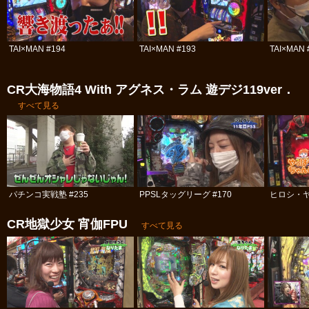
TAI×MAN #194
TAI×MAN #193
TAI×MAN 
CR大海物語4 With アグネス・ラム 遊デジ119ver．
すべて見る
パチンコ実戦塾 #235
PPSLタッグリーグ #170
ヒロシ・ヤ
CR地獄少女 宵伽FPU
すべて見る