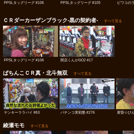
PPSLタッグリーグ #106
PPSLタッグリーグ #105
ビワコのラ
ＣＲダーカーザンブラック‐黒の契約者‐
すべて見る
PPSLタッグリーグ #106
閉店くんがGO2 #17
ぱちんこＣＲ真・北斗無双
すべて見る
ヤンキーララバイ #63
パチンコ実戦塾 #276
黄昏☆びん
綾瀬モモ
すべて見る