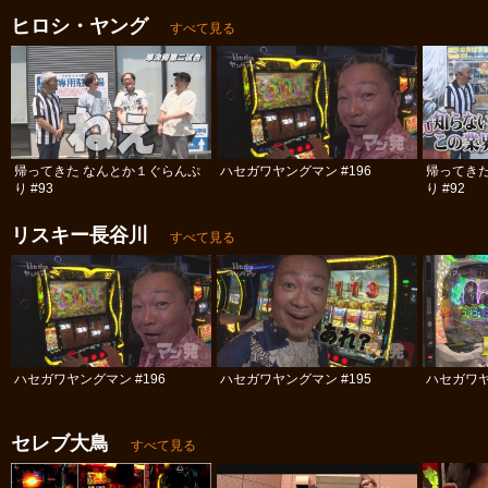
ヒロシ・ヤング
すべて見る
帰ってきた なんとか１ぐらんぷ
ハセガワヤングマン #196
帰ってき
り #93
り #92
リスキー長谷川
すべて見る
ハセガワヤングマン #196
ハセガワヤングマン #195
ハセガワヤ
セレブ大鳥
すべて見る