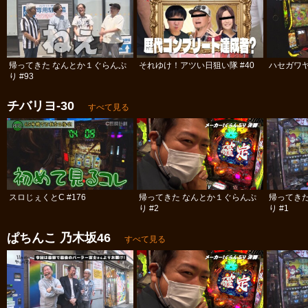
帰ってきた なんとか１ぐらんぷ
それゆけ！アツい日狙い隊 #40
ハセガワヤ
り #93
チバリヨ‐30
すべて見る
スロじぇくとC #176
帰ってきた なんとか１ぐらんぷ
帰ってき
り #2
り #1
ぱちんこ 乃木坂46
すべて見る