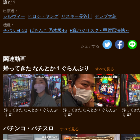
誰だ？
出演者
シルヴィー
ヒロシ・ヤング
リスキー長谷川
セレブ大鳥
機種
チバリヨ‐30
ぱちんこ 乃木坂46
P真バジリスク～甲賀忍法帖～
シェアする
関連動画
帰ってきた なんとか１ぐらんぷり
すべて見る
帰ってきた なんとか１ぐらんぷ
帰ってきた なんとか１ぐらんぷ
帰ってき
り #1
り #2
り #3
パチンコ・パチスロ
すべて見る