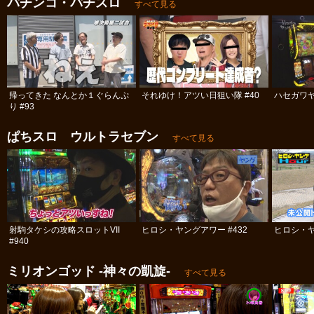
パチンコ・パチスロ
すべて見る
帰ってきた なんとか１ぐらんぷ
それゆけ！アツい日狙い隊 #40
ハセガワヤ
り #93
ぱちスロ ウルトラセブン
すべて見る
射駒タケシの攻略スロットVII
ヒロシ・ヤングアワー #432
ヒロシ・ヤ
#940
ミリオンゴッド -神々の凱旋-
すべて見る