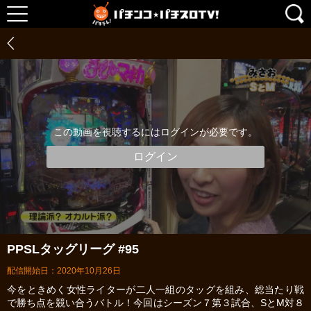
この動画を視聴するにはログインが必要です。
ログイン
PPSLタッグリーグ #95
配信開始日：2020年10月26日
今をときめく女性ライターが二人一組のタッグを組み、総当たり戦
で勝ち点を競い合うバトル！今回はシーズン７第３試合、SとM対８