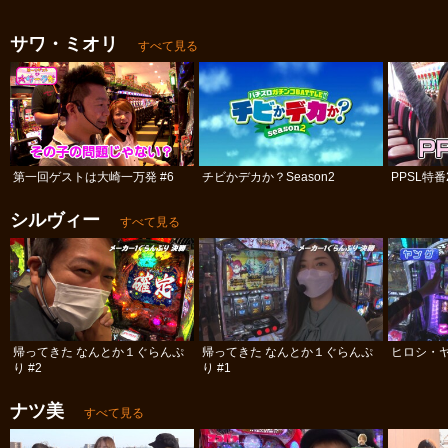
サワ・ミオリ
すべて見る
第一回ゲストは大崎一万発 #6
チビかデカか？Season2
PPSL特番
シルヴィー
すべて見る
帰ってきた なんとか１ぐらんぷ
帰ってきた なんとか１ぐらんぷ
ヒロシ・ヤ
り #2
り #1
ナツ美
すべて見る