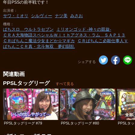
年目PSSの前半戦です！
出演者
サワ・ミオリ
シルヴィー
ナツ美
みさお
機種
ぱちスロ ウルトラセブン
ミリオンゴッド -神々の凱旋-
ＣＲＡ大海物語スペシャルＷｉｔｈアグネス・ラム ＳＡＰ１３
ＣＲぱちんこ魔法少女まどか☆マギカ
ＣＲぱちんこ必殺仕事人Ｖ
ぱちんこＣＲ真・北斗無双 夢幻闘乱
シェアする
関連動画
PPSLタッグリーグ
すべて見る
PPSLタッグリーグ #79
PPSLタッグリーグ #80
PPSLタッ