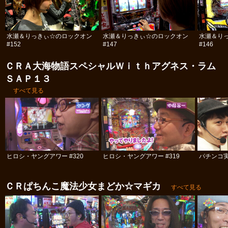
水瀬＆りっきぃ☆のロックオン
水瀬＆りっきぃ☆のロックオン
水瀬＆り
#152
#147
#146
ＣＲＡ大海物語スペシャルＷｉｔｈアグネス・ラム
ＳＡＰ１３
すべて見る
ヒロシ・ヤングアワー #320
ヒロシ・ヤングアワー #319
パチンコ実
ＣＲぱちんこ魔法少女まどか☆マギカ
すべて見る