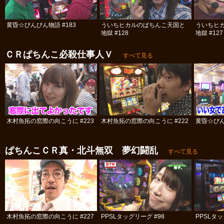
黄昏☆びんびん物語 #183
ういちヒカルのぱちんこ天国と
ういちヒ
地獄 #128
地獄 #127
ＣＲぱちんこ必殺仕事人Ｖ
すべて見る
木村魚拓の窓際の向こうに #223
木村魚拓の窓際の向こうに #222
黄昏☆びん
ぱちんこＣＲ真・北斗無双 夢幻闘乱
すべて見る
木村魚拓の窓際の向こうに #227
PPSLタッグリーグ #98
PPSLタッ