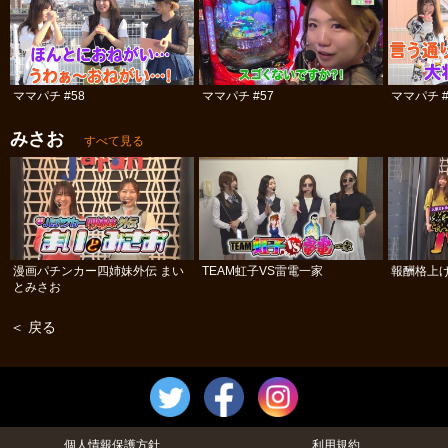
ママパチ #58
ママパチ #57
ママパチ #
みさお
すべて見る
漫画パチンカー四姉妹外伝 まい
TEAM虹子VS雷電一家
報酬格上
とみさお
＜ 戻る
個人情報保護方針
利用規約