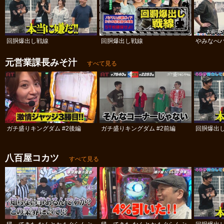
回胴爆出し戦線
回胴爆出し戦線
やみなべ
元営業課長みそ汁
すべて見る
ガチ盛りキングダム #2後編
ガチ盛りキングダム #2前編
回胴爆出
八百屋コカツ
すべて見る