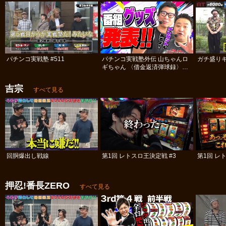
パチンコ実戦塾 #511
パチンコ実戦塾外伝 山ちゃんロ
ガチ盛りキ
ギちゃん 〈借金返済弾球録〉
#113
吉宗
すべて見る
回胴爆出し戦線
第1回 レトスロ王決定戦 #3
第1回 レ
押忍!番長ZERO
すべて見る