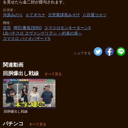
を見せたら金二封が授与されます。
出演者
河原みのり
もてぎカナ
元営業課長みそ汁
八百屋コカツ
機種
吉宗
押忍!番長ZERO
スマスロモンキーターンV
LBパチスロ ヱヴァンゲリヲン ～約束の扉～
スマスロ バイオハザード5
シェアする
関連動画
回胴爆出し戦線
すべて見る
回胴爆出し戦線
パチンコ
すべて見る