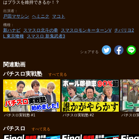
はプラスを維持できるか！？
出演者
戸田マサシン
ヘミニク
マコト
機種
新ハナビ
スマスロ北斗の拳
スマスロモンキーターンV
チバリヨ2
L 東京喰種
スマスロ 新鬼武者3
シェアする
関連動画
パチスロ実戦塾
すべて見る
パチスロ実戦塾 #1
パチスロ実戦塾 #2
パチスロ実
パチスロ
すべて見る