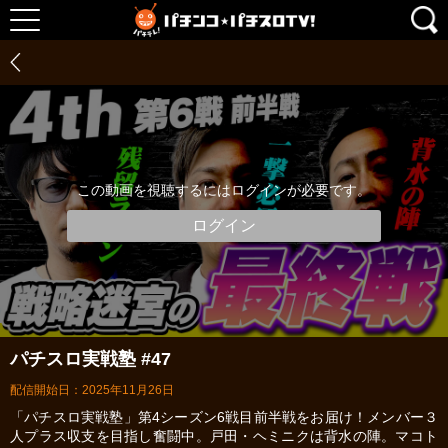
この動画を視聴するにはログインが必要です。
ログイン
パチスロ実戦塾 #47
配信開始日：2025年11月26日
「パチスロ実戦塾」第4シーズン6戦目前半戦をお届け！メンバー３
人プラス収支を目指し奮闘中。戸田・ヘミニクは背水の陣。マコト