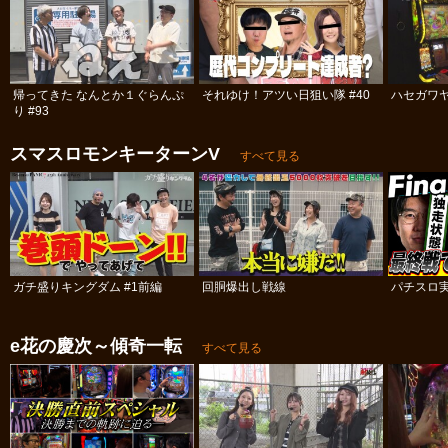
帰ってきた なんとか１ぐらんぷ
それゆけ！アツい日狙い隊 #40
ハセガワヤ
り #93
スマスロモンキーターンV
すべて見る
ガチ盛りキングダム #1前編
回胴爆出し戦線
パチスロ実
e花の慶次～傾奇一転
すべて見る