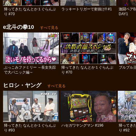
帰ってきた なんとか１ぐらんぷ
ラッキートリガーで射抜け!! #1
激闘ペアBA
り #70
DAY1
e北斗の拳10
すべて見る
ぶっこみファミリー ～長女失踪
帰ってきた なんとか１ぐらんぷ
ブルブル
で大パニック編～
り #70
ヒロシ・ヤング
すべて見る
帰ってきた なんとか１ぐらんぷ
ハセガワヤングマン #196
帰ってき
り #93
り #92