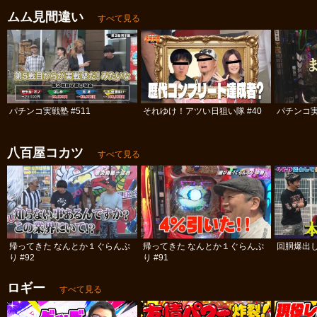
ムム見間違い
すべて見る
パチンコ実戦塾 #511
それゆけ！アツい日狙い隊 #40
パチンコ実
八百屋コカツ
すべて見る
帰ってきた なんとか１ぐらんぷ
帰ってきた なんとか１ぐらんぷ
回胴爆出
り #92
り #91
ロギー
すべて見る