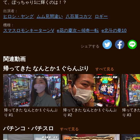
て、ぽっちゃり1に輝くのは！？
出演者
ヒロシ・ヤング
ムム見間違い
八百屋コカツ
ロギー
機種
スマスロモンキーターンV
e花の慶次～傾奇一転
e北斗の拳10
シェアする
関連動画
帰ってきた なんとか１ぐらんぷり
すべて見る
帰ってきた なんとか１ぐらんぷ
帰ってきた なんとか１ぐらんぷ
帰ってき
り #1
り #2
り #3
パチンコ・パチスロ
すべて見る