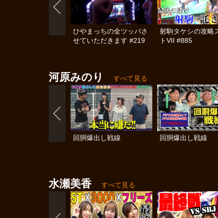
ひやまっちの全ツッパさ
射駒タケシの攻略
せていただきます #219
トVII #885
河原みのり
すべて見る
回胴爆出し戦線
回胴爆出し戦線
水瀬美香
すべて見る