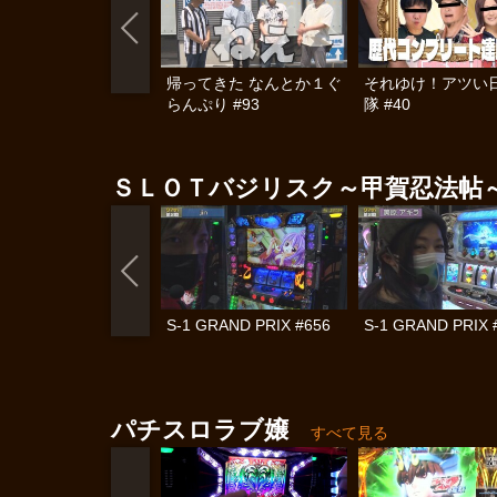
帰ってきた なんとか１ぐ
それゆけ！アツい
らんぷり #93
隊 #40
ＳＬＯＴバジリスク～甲賀忍法帖
S-1 GRAND PRIX #656
S-1 GRAND PRIX 
パチスロラブ嬢
すべて見る