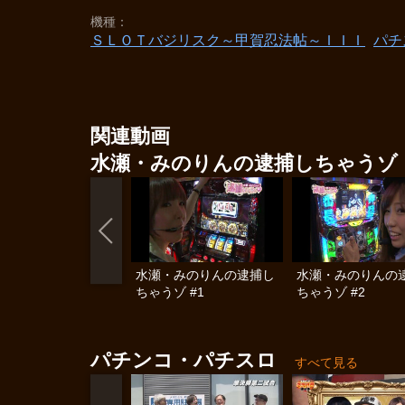
機種
ＳＬＯＴバジリスク～甲賀忍法帖～ＩＩＩ
パチ
関連動画
水瀬・みのりんの逮捕しちゃうゾ
水瀬・みのりんの逮捕し
水瀬・みのりんの
ちゃうゾ #1
ちゃうゾ #2
パチンコ・パチスロ
すべて見る