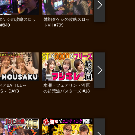
タケシの攻略スロッ
射駒タケシの攻略スロッ
射駒タケシの攻略ス
 #840
トVII #799
トVII #796
アBATTLE～
水瀬・フェアリン・河原
コスプレタッグリー
YS～ DAY3
の超荒波バスターズ #18
COLORFUL #6 後