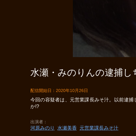
水瀬・みのりんの逮捕しち
配信開始日：2020年10月26日
今回の容疑者は、元営業課長みそ汁。以前逮捕
か!?
出演者
河原みのり
水瀬美香
元営業課長みそ汁