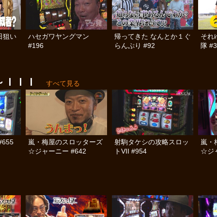
日狙い
ハセガワヤングマン
帰ってきた なんとか１ぐ
それ
#196
らんぷり #92
隊 #3
～ＩＩＩ
すべて見る
#655
嵐・梅屋のスロッターズ
射駒タケシの攻略スロッ
嵐・
☆ジャーニー #642
トVII #954
☆ジャ