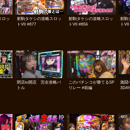
スロッ
射駒タケシの攻略スロッ
射駒タケシの攻略スロッ
射駒
トVII #877
トVII #856
トVII
閉店to開店 完全攻略バ
このパチンコが勝てるSP
激闘ペ
トル
リレー #前編
3DA