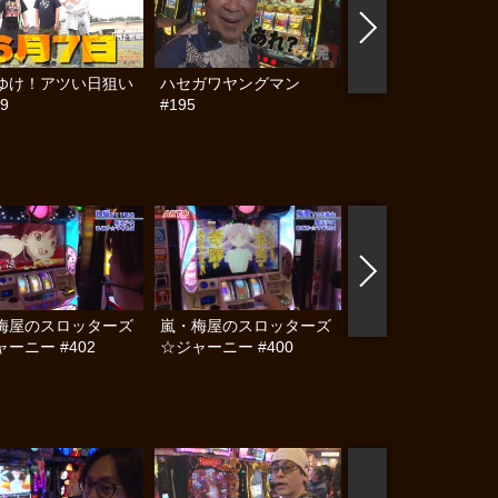
ゆけ！アツい日狙い
ハセガワヤングマン
帰ってきた なんと
9
#195
らんぷり #91
梅屋のスロッターズ
嵐・梅屋のスロッターズ
嵐・梅屋のスロッタ
ーニー #402
☆ジャーニー #400
☆ジャーニー #399