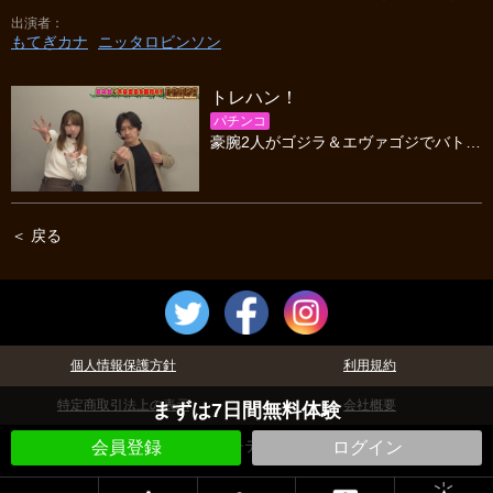
出演者
もてぎカナ
ニッタロビンソン
トレハン！
パチンコ
豪腕2人がゴジラ＆エヴァゴジでバトル！ 負けたら機種を封印の大事な勝負でまさかのヒキを連発！ 驚愕の出玉8000枚！
＜ 戻る
個人情報保護方針
利用規約
特定商取引法上の表示
会社概要
まずは7日間無料体験
©パチテレ！
会員登録
ログイン