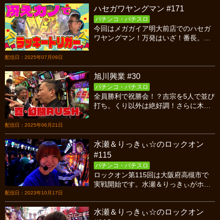
ハセガワヤングマン #171
パチンコ・パチスロ
今回はメガガイア明大前店でのハセガ
ワヤングマン！万発はいざ！番長。ヤ
ングは吉宗。長谷川はe東京喰種での実
戦！果たして、どんなドラマが待ち受
配信日：2025年07月09日
けているのか？
旭川興業 #30
パチンコ・パチスロ
全員勝利で祝勝会！？吉宗を5人で並び
打ち。くり以外は絶好調！さらに木村
と神谷が裏鷹狩り突入で爆出し！果た
して社員全員で大勝利できるのか？お
配信日：2025年06月21日
楽しみに！
水瀬＆りっきぃ☆のロックオン
#115
パチンコ・パチスロ
ロックオン第115回は大阪府高槻市で
実戦開始です。水瀬＆りっきぃがホー
ルでガチ実戦！勝てばご馳走、負けれ
配信日：2023年10月17日
ばおあずけ。はたして二人の運命は？
水瀬＆りっきぃ☆のロックオン
おたのしみに！