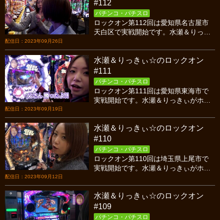
#112
パチンコ・パチスロ
ロックオン第112回は愛知県名古屋市
天白区で実戦開始です。水瀬＆りっき
ぃがホールでガチ実戦！勝てばご馳
配信日：2023年09月26日
走、負ければおあずけ。はたして二人
水瀬＆りっきぃ☆のロックオン
の運命は？おたのしみに！
#111
パチンコ・パチスロ
ロックオン第111回は愛知県東海市で
実戦開始です。水瀬＆りっきぃがホー
ルでガチ実戦！勝てばご馳走、負けれ
配信日：2023年09月19日
ばおあずけ。はたして二人の運命は？
水瀬＆りっきぃ☆のロックオン
おたのしみに！
#110
パチンコ・パチスロ
ロックオン第110回は埼玉県上尾市で
実戦開始です。水瀬＆りっきぃがホー
ルでガチ実戦！勝てばご馳走、負けれ
配信日：2023年09月12日
ばおあずけ。はたして二人の運命は？
水瀬＆りっきぃ☆のロックオン
おたのしみに！
#109
パチンコ・パチスロ