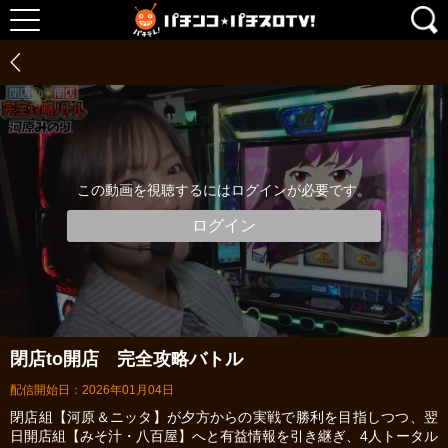
この動画を視聴するにはログインが必要です。
ログイン
閉店to開店 完全攻略バトル
配信開始日：2026年01月04日
閉店組【河原＆ニッタ】が夕方からの実戦で勝利を目指しつつ、翌
日開店組【みそ汁・八百屋】へと有益情報を引き継ぎ、4人トータル