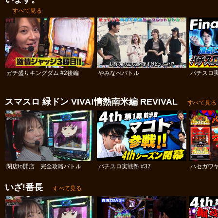
すべて見る
ガチ盛りキングダム #2後編
やみなべバトル
パチスロ実
スマスロ 緑ドン VIVA!情熱南米編 REVIVAL
すべて見る
閉店to開店 完全攻略バトル
パチスロ実戦塾 #37
ハセガワヤ
いざ!番長
すべて見る