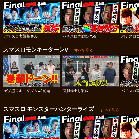
パチスロ実戦塾 #60
パチスロ実戦塾 #59
パチスロ実
スマスロモンキーターンV
すべて見る
ガチ盛りキングダム #1前編
回胴爆出し戦線
パチスロ実
スマスロ モンスターハンターライズ
すべて見る