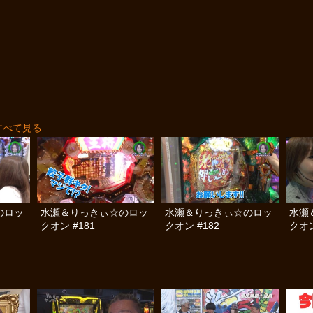
すべて見る
のロッ
水瀬＆りっきぃ☆のロッ
水瀬＆りっきぃ☆のロッ
水瀬
クオン #181
クオン #182
クオン