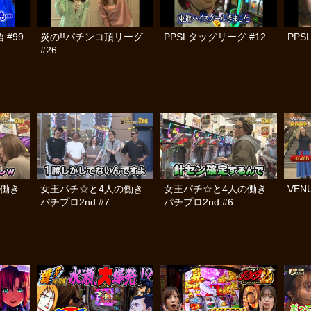
#99
炎の!!パチンコ頂リーグ
PPSLタッグリーグ #12
PPS
#26
の働き
女王パチ☆と4人の働き
女王パチ☆と4人の働き
VE
パチプロ2nd #7
パチプロ2nd #6