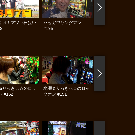
ゆけ！アツい日狙い
ハセガワヤングマン
帰ってきた なんと
9
#195
らんぷり #91
＆りっきぃ☆のロッ
水瀬＆りっきぃ☆のロッ
水瀬＆りっきぃ☆の
 #152
クオン #151
クオン #150