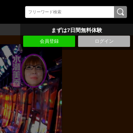
まずは7日間無料体験
会員登録
ログイン