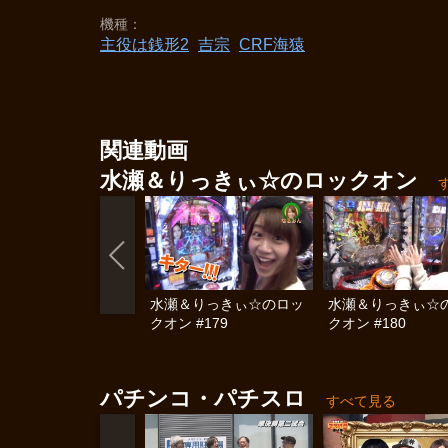
機種
主役は銭形2
吉宗
CRF海猿
関連動画
水瀬＆りっきぃ☆のロックオン
水瀬＆りっきぃ☆のロッ
水瀬＆りっきぃ☆
クオン #179
クオン #180
パチンコ・パチスロ
すべて見る