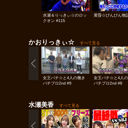
水瀬＆りっきぃ☆のロッ
黄昏☆びんびん物語 
クオン #115
かおりっきぃ☆
すべて見る
女王パチ☆と4人の働き
女王パチ☆と4人
パチプロ2nd #9
パチプロ2nd #8
水瀬美香
すべて見る