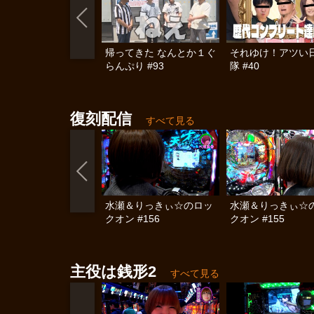
帰ってきた なんとか１ぐ
それゆけ！アツい
らんぷり #93
隊 #40
復刻配信
すべて見る
水瀬＆りっきぃ☆のロッ
水瀬＆りっきぃ☆
クオン #156
クオン #155
主役は銭形2
すべて見る