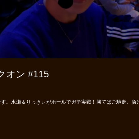
ン #115
始です。水瀬＆りっきぃがホールでガチ実戦！勝てばご馳走、負