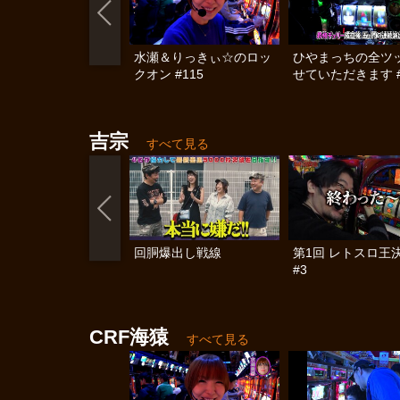
水瀬＆りっきぃ☆のロッ
ひやまっちの全ツ
クオン #115
せていただきます #
吉宗
すべて見る
回胴爆出し戦線
第1回 レトスロ王
#3
CRF海猿
すべて見る