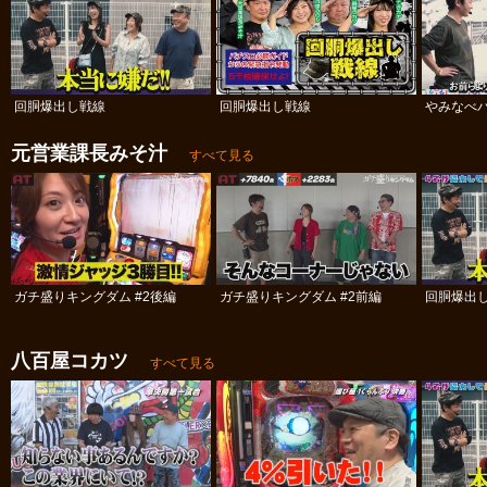
回胴爆出し戦線
回胴爆出し戦線
やみなべ
元営業課長みそ汁
すべて見る
ガチ盛りキングダム #2後編
ガチ盛りキングダム #2前編
回胴爆出
八百屋コカツ
すべて見る