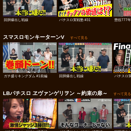
回胴爆出し戦線
パチスロ実戦塾 #31
懲役777年 
スマスロモンキーターンV
すべて見る
ガチ盛りキングダム #1前編
回胴爆出し戦線
パチスロ実
LBパチスロ ヱヴァンゲリヲン ～約束の扉～
すべて見る