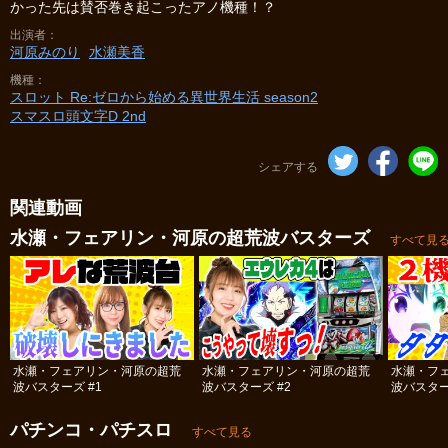
かった先は賛否巻き起こったアノ機種！？
出演者
河原みのり
水瀬美香
機種
スロット Re:ゼロから始める異世界生活 season2
スマスロ頭文字D 2nd
シェアする
関連動画
水瀬・フェアリン・河原の超荒波バスターズ
すべて見
水瀬・フェアリン・河原の超荒
水瀬・フェアリン・河原の超荒
水瀬・フ
波バスターズ #1
波バスターズ #2
波バスター
パチンコ・パチスロ
すべて見る