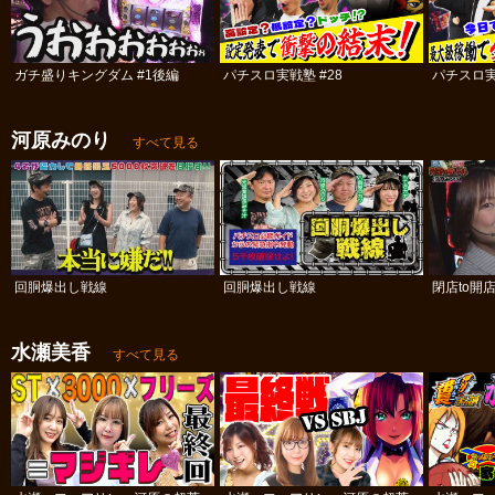
ガチ盛りキングダム #1後編
パチスロ実戦塾 #28
パチスロ実
河原みのり
すべて見る
回胴爆出し戦線
回胴爆出し戦線
閉店to開
水瀬美香
すべて見る