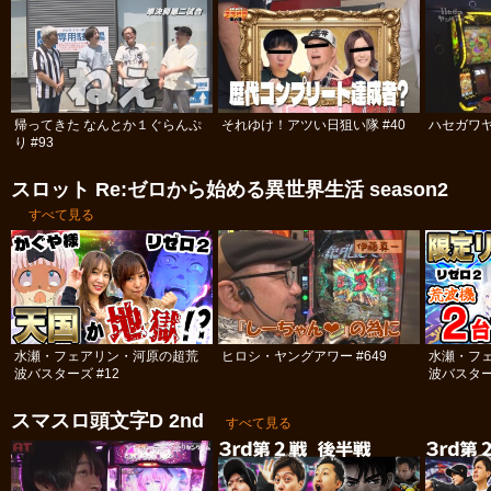
帰ってきた なんとか１ぐらんぷ
それゆけ！アツい日狙い隊 #40
ハセガワヤ
り #93
スロット Re:ゼロから始める異世界生活 season2
すべて見る
水瀬・フェアリン・河原の超荒
ヒロシ・ヤングアワー #649
水瀬・フ
波バスターズ #12
波バスター
スマスロ頭文字D 2nd
すべて見る