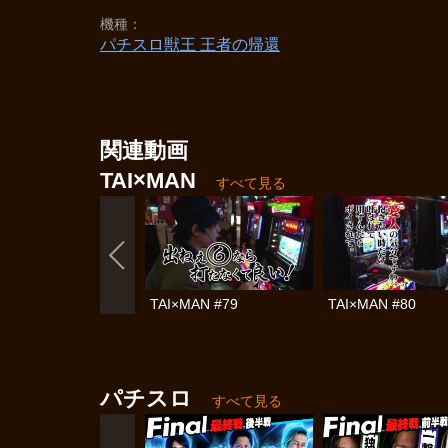
機種
パチスロ獣王 王者の帰還
関連動画
TAI×MAN
すべて見る
TAI×MAN #79
TAI×MAN #80
パチスロ
すべて見る