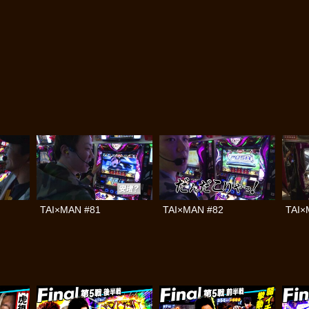
TAI×MAN #81
TAI×MAN #82
TAI×