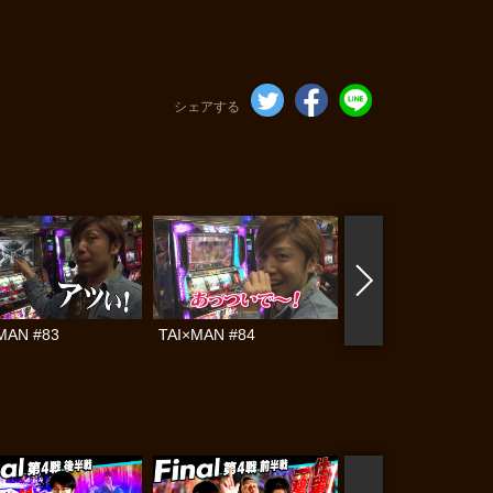
シェアする
MAN #83
TAI×MAN #84
TAI×MAN #85