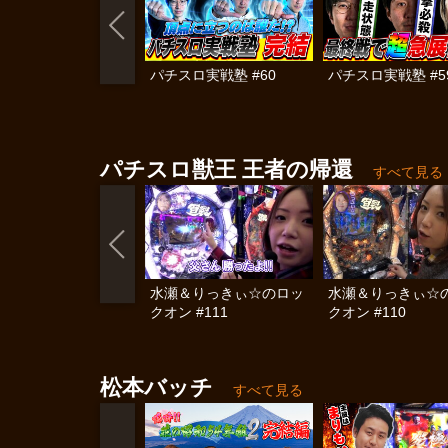
パチスロ実戦塾 #60
パチスロ実戦塾 #5
パチスロ獣王 王者の帰還
すべて見る
水瀬＆りっきぃ☆のロッ
水瀬＆りっきぃ☆
クオン #111
クオン #110
松本バッチ
すべて見る