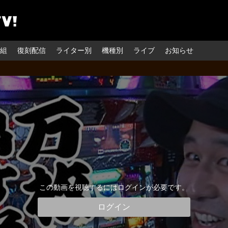
組
復刻配信
ライター別
機種別
ライブ
お知らせ
この動画を視聴するにはログインが必要です。
ログイン