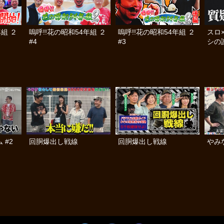
年組 ２
嗚呼!!花の昭和54年組 ２
嗚呼!!花の昭和54年組 ２
スロ
#4
#3
シの
 #2
回胴爆出し戦線
回胴爆出し戦線
やみ