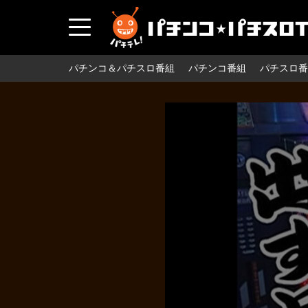
パチンコ＆パチスロ番組
パチンコ番組
パチスロ番