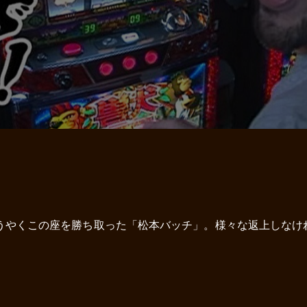
ようやくこの座を勝ち取った「松本バッチ」。様々な返上しなけ