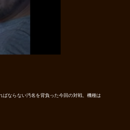
ればならない汚名を背負った今回の対戦、機種は