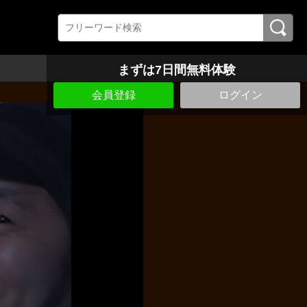
まずは7日間無料体験
会員登録
ログイン