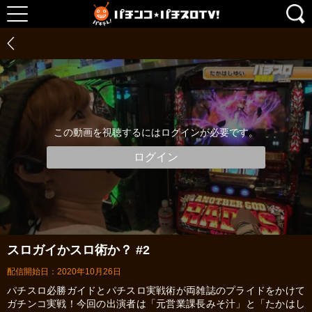
この動画を視聴するにはログインが必要です。
ログイン
スロガイかスロ術か？ #2
配信開始日：2020年10月26日
パチスロ必勝ガイドとパチスロ実戦術が両雑誌のプライドをかけて
ガチンコ実戦！今回の出演者は「元営業課長みそ汁」と「たかはし