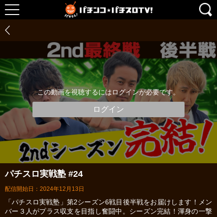
この動画を視聴するにはログインが必要です。
ログイン
パチスロ実戦塾 #24
配信開始日：2024年12月13日
「パチスロ実戦塾」第2シーズン6戦目後半戦をお届けします！メン
バー３人がプラス収支を目指し奮闘中。シーズン完結！渾身の一撃