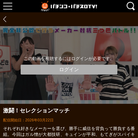
この動画を視聴するにはログインが必要です。
ログイン
激闘！セレクションマッチ
配信開始日：2026年03月22日
それぞれ好きなメーカーを選び、勝手に威信を背負って勝負する番
組。今回はガル憎が大都技研、キュインが平和、もてぎがスパイキ