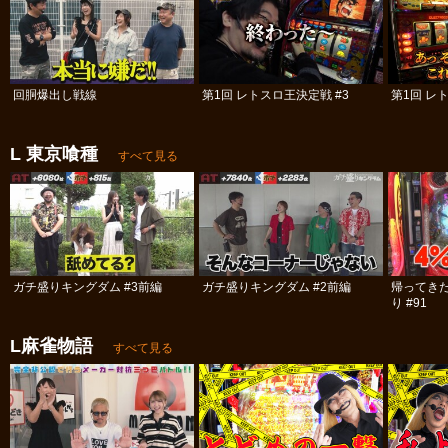
回胴爆出し戦線
第1回 レトスロ王決定戦 #3
第1回 レ
L 東京喰種
すべて見る
ガチ盛りキングダム #3前編
ガチ盛りキングダム #2前編
帰ってき
り #91
L麻雀物語
すべて見る