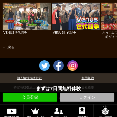
VENUS世代闘争
VENUS世代闘争
ぶっこみ
寸前がけっ
＜ 戻る
個人情報保護方針
利用規約
特定商取引法上の表示
会社概要
まずは7日間無料体験
©パチテレ！
会員登録
ログイン