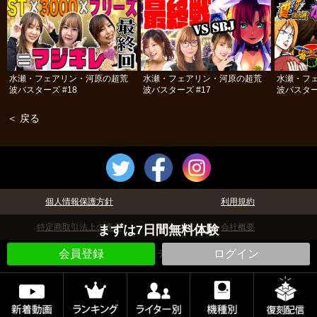
水瀬・フェアリン・河原の超荒
水瀬・フェアリン・河原の超荒
水瀬・フ
波バスターズ #18
波バスターズ #17
波バスター
＜ 戻る
個人情報保護方針
利用規約
特定商取引法上の表示
会社概要
まずは7日間無料体験
©パチテレ！
会員登録
ログイン