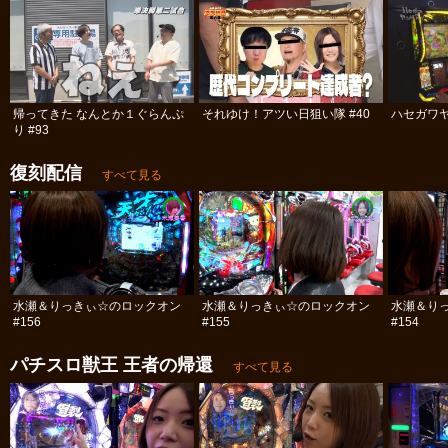
帰ってきた なんとか１ぐらんぷ
それゆけ！アツい日狙い隊 #40
ハセガワヤ
り #93
復刻配信
すべて見る
水瀬＆りっきぃ☆のロックオン
水瀬＆りっきぃ☆のロックオン
水瀬＆り
#156
#155
#154
パチスロ獣王 王者の帰還
すべて見る