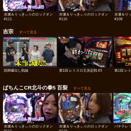
水瀬＆りっきぃ☆のロックオン
水瀬＆りっきぃ☆のロックオン
水瀬＆り
#111
#110
#108
吉宗
すべて見る
回胴爆出し戦線
第1回 レトスロ王決定戦 #3
第1回 レ
ぱちんこCR北斗の拳5 百裂
すべて見る
水瀬＆りっきぃ☆のロックオン
水瀬＆りっきぃ☆のロックオン
パチテレ！