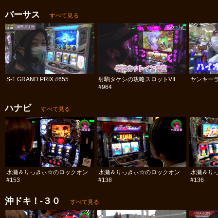
バーサス
すべて見る
S-1 GRAND PRIX #655
射駒タケシの攻略スロットVII
ヤンキーラ
#964
ハナビ
すべて見る
水瀬＆りっきぃ☆のロックオン
水瀬＆りっきぃ☆のロックオン
水瀬＆り
#153
#138
#136
沖ドキ！‐３０
すべて見る