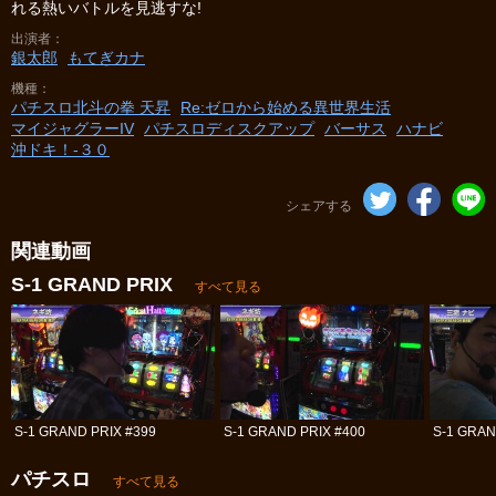
れる熱いバトルを見逃すな!
出演者
銀太郎
もてぎカナ
機種
パチスロ北斗の拳 天昇
Re:ゼロから始める異世界生活
マイジャグラーIV
パチスロディスクアップ
バーサス
ハナビ
沖ドキ！‐３０
シェアする
関連動画
S-1 GRAND PRIX
すべて見る
S-1 GRAND PRIX #399
S-1 GRAND PRIX #400
S-1 GRAN
パチスロ
すべて見る