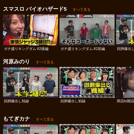
スマスロ バイオハザード5
すべて見る
ガチ盛りキングダム #2後編
ガチ盛りキングダム #2前編
回胴爆出
河原みのり
すべて見る
回胴爆出し戦線
回胴爆出し戦線
閉店to開
もてぎカナ
すべて見る