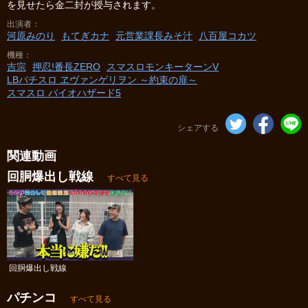
を見せたら金二封が授与されます。
出演者
河原みのり
もてぎカナ
元営業課長みそ汁
八百屋コカツ
機種
吉宗
押忍!番長ZERO
スマスロモンキーターンV
LBパチスロ ヱヴァンゲリヲン ～約束の扉～
スマスロ バイオハザード5
シェアする
関連動画
回胴爆出し戦線
すべて見る
回胴爆出し戦線
パチンコ
すべて見る