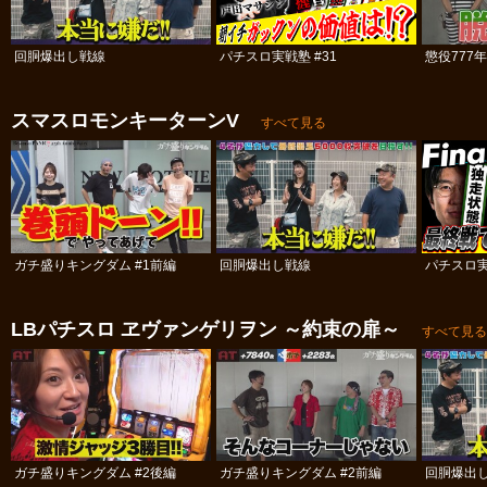
回胴爆出し戦線
パチスロ実戦塾 #31
懲役777年 
スマスロモンキーターンV
すべて見る
ガチ盛りキングダム #1前編
回胴爆出し戦線
パチスロ実
LBパチスロ ヱヴァンゲリヲン ～約束の扉～
すべて見る
ガチ盛りキングダム #2後編
ガチ盛りキングダム #2前編
回胴爆出