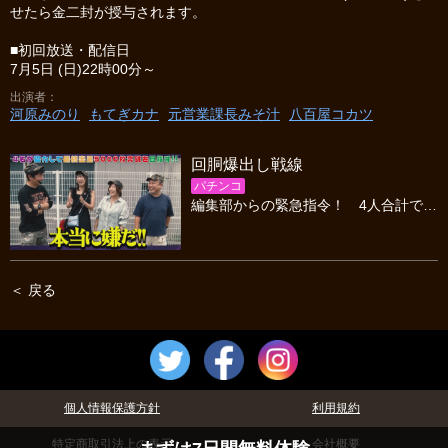
せたら金二封が授与されます。
■初回放送・配信日
7月5日 (日)22時00分～
出演者
河原みのり
もてぎカナ
元営業課長みそ汁
八百屋コカツ
回胴爆出し戦線
パチンコ
編集部からの緊急指令！ 4人合計で出玉5千枚をGETせよ、という企画です。命令達成で金一封、上官の期待以上の活躍（出玉万枚）を見せたら金二封が授与されます。
＜ 戻る
個人情報保護方針
利用規約
特定商取引法上の表示
会社概要