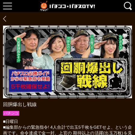
回胴爆出し戦線
パチンコ
■日曜日
■編集部からの緊急指令! 4人合計で出玉5千枚をGETせよ、という企
画です。命令達成で金一封、上官の 期待以上の活躍(出玉万枚)を見