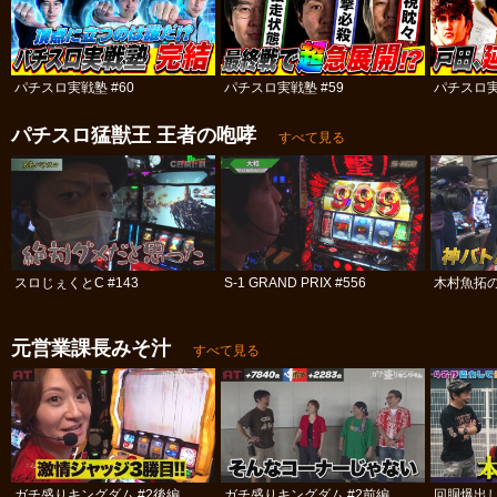
パチスロ実戦塾 #60
パチスロ実戦塾 #59
パチスロ実
パチスロ猛獣王 王者の咆哮
すべて見る
スロじぇくとC #143
S-1 GRAND PRIX #556
木村魚拓の
元営業課長みそ汁
すべて見る
ガチ盛りキングダム #2後編
ガチ盛りキングダム #2前編
回胴爆出