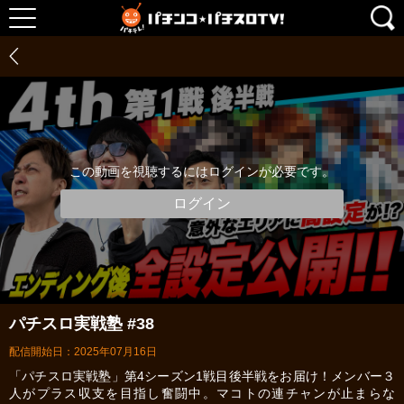
この動画を視聴するにはログインが必要です。
ログイン
パチスロ実戦塾 #38
配信開始日：2025年07月16日
「パチスロ実戦塾」第4シーズン1戦目後半戦をお届け！メンバー３
人がプラス収支を目指し奮闘中。マコトの連チャンが止まらな