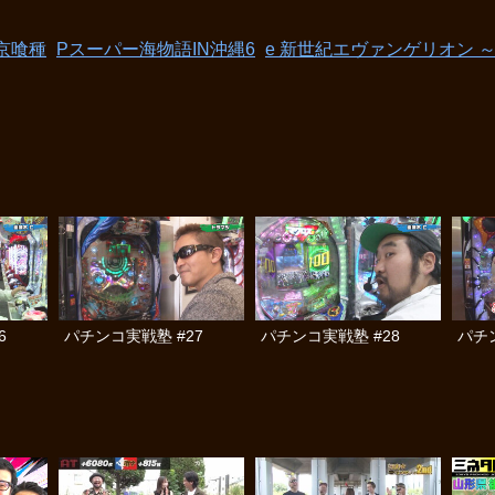
東京喰種
Pスーパー海物語IN沖縄6
e 新世紀エヴァンゲリオン 
6
パチンコ実戦塾 #27
パチンコ実戦塾 #28
パチ