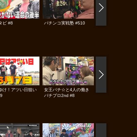
ビ #8
パチンコ実戦塾 #510
パチンコ実戦塾外伝
ゃんロギちゃん 〈
済弾球録〉 #112
ゆけ！アツい日狙い
女王パチ☆と4人の働き
女王パチ☆と4人の
9
パチプロ2nd #8
パチプロ2nd #7