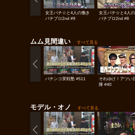
女王パチ☆と4人の働き
女王パチ☆と4人
パチプロ2nd #9
パチプロ2nd #8
ムム見間違い
すべて見る
パチンコ実戦塾 #511
それゆけ！アツい
隊 #40
モデル・オノ
すべて見る