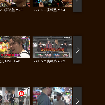
コ実戦塾 #505
パチンコ実戦塾 #504
パチンコ実戦塾 #50
リFIVE T #8
パチンコ実戦塾 #509
パチンコ実戦塾外伝
ゃんロギちゃん 〈
済弾球録〉 #111