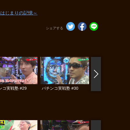
～はじまりの記憶～
シェアする
ンコ実戦塾 #29
パチンコ実戦塾 #30
パチンコ実戦塾 #31