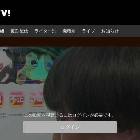
組
復刻配信
ライター別
機種別
ライブ
お知らせ
この動画を視聴するにはログインが必要です。
ログイン