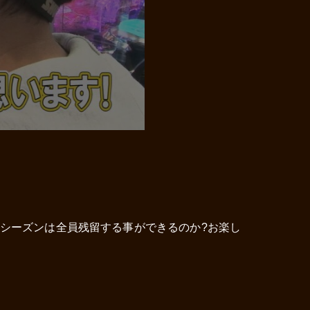
今シーズンは全員残留する事ができるのか?お楽し