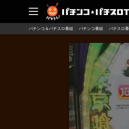
パチンコ＆パチスロ番組
パチンコ番組
パチスロ番