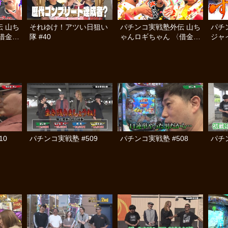
 山ち
それゆけ！アツい日狙い
パチンコ実戦塾外伝 山ち
パチ
借金返
隊 #40
ゃんロギちゃん 〈借金返
ジャイ
済弾球録〉 #112
10
パチンコ実戦塾 #509
パチンコ実戦塾 #508
パチン