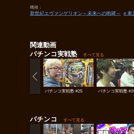
機種
新世紀エヴァンゲリオン～未来への咆哮～
e 
関連動画
パチンコ実戦塾
すべて見る
パチンコ実戦塾 #25
パチンコ実戦塾 #2
パチンコ
すべて見る