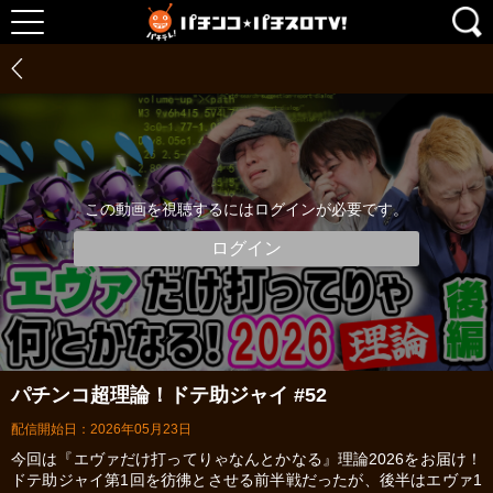
この動画を視聴するにはログインが必要です。
ログイン
パチンコ超理論！ドテ助ジャイ #52
配信開始日：2026年05月23日
今回は『エヴァだけ打ってりゃなんとかなる』理論2026をお届け！
ドテ助ジャイ第1回を彷彿とさせる前半戦だったが、後半はエヴァ1