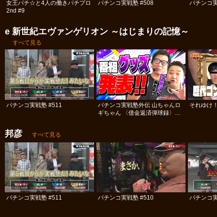
女王パチ☆と4人の働きパチプロ
パチンコ実戦塾 #508
パチンコ実
2nd #9
e 新世紀エヴァンゲリオン ～はじまりの記憶～
すべて見る
パチンコ実戦塾 #511
パチンコ実戦塾外伝 山ちゃんロ
それゆけ！
ギちゃん 〈借金返済弾球録〉
#113
邦彦
すべて見る
パチンコ実戦塾 #511
パチンコ実戦塾 #510
パチンコ実