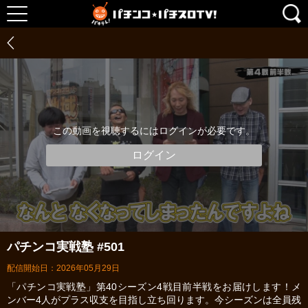
この動画を視聴するにはログインが必要です。
ログイン
パチンコ実戦塾 #501
配信開始日：2026年05月29日
「パチンコ実戦塾」第40シーズン4戦目前半戦をお届けします！メ
ンバー4人がプラス収支を目指し立ち回ります。今シーズンは全員残