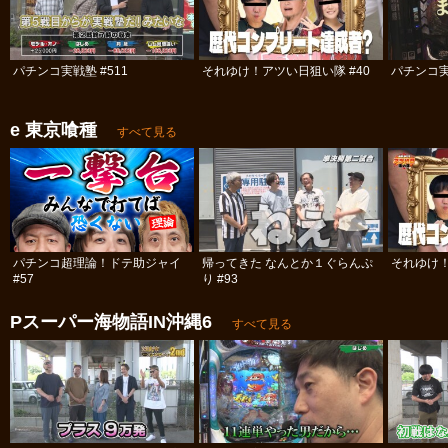
パチンコ実戦塾 #511
それゆけ！アツい日狙い隊 #40
パチンコ実
e 東京喰種
すべて見る
パチンコ超理論！ドテ助ジャイ
帰ってきた なんとか１ぐらんぷ
それゆけ！
#57
り #93
Pスーパー海物語IN沖縄6
すべて見る