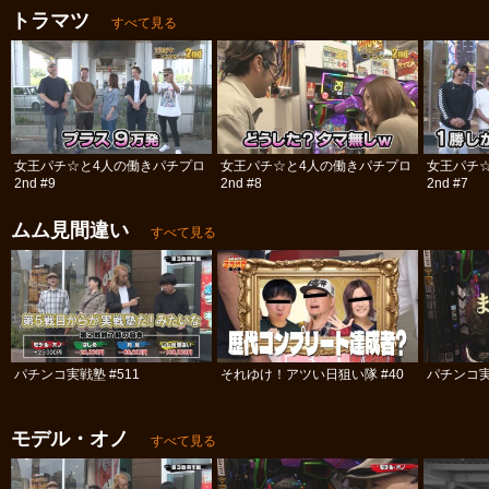
トラマツ
すべて見る
女王パチ☆と4人の働きパチプロ
女王パチ☆と4人の働きパチプロ
女王パチ
2nd #9
2nd #8
2nd #7
ムム見間違い
すべて見る
パチンコ実戦塾 #511
それゆけ！アツい日狙い隊 #40
パチンコ実
モデル・オノ
すべて見る