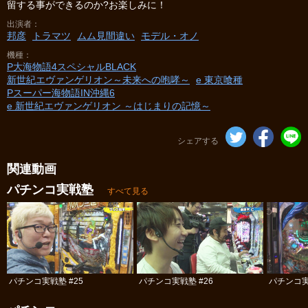
留する事ができるのか?お楽しみに！
出演者
邦彦
トラマツ
ムム見間違い
モデル・オノ
機種
P大海物語4スペシャルBLACK
新世紀エヴァンゲリオン～未来への咆哮～
e 東京喰種
Pスーパー海物語IN沖縄6
e 新世紀エヴァンゲリオン ～はじまりの記憶～
シェアする
関連動画
パチンコ実戦塾
すべて見る
パチンコ実戦塾 #25
パチンコ実戦塾 #26
パチンコ実