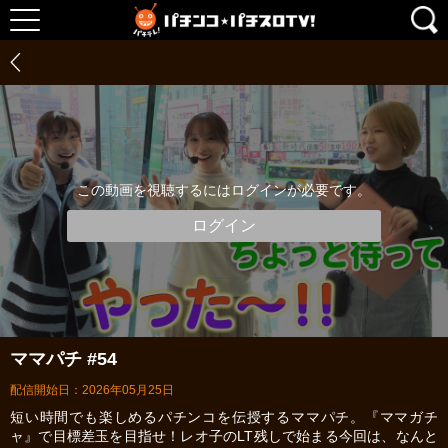
この動画を視聴するにはログインが必要です。
ログイン
ママパチ #54
配信開始日：2026年05月25日
短い時間でも楽しめるパチンコを伝授するママパチ。『ママガチ
ャ』で目標差玉を目指せ！レオ子のLT残しで始まる今回は、なんと