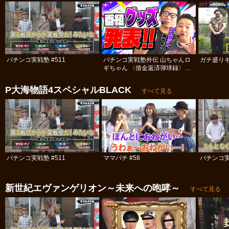
パチンコ実戦塾 #511
パチンコ実戦塾外伝 山ちゃんロ
ガチ盛りキ
ギちゃん 〈借金返済弾球録〉
#113
P大海物語4スペシャルBLACK
すべて見る
パチンコ実戦塾 #511
ママパチ #58
パチンコ実
新世紀エヴァンゲリオン～未来への咆哮～
すべて見る