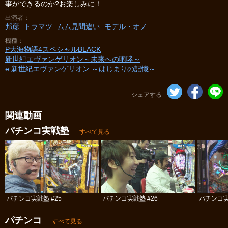
事ができるのか?お楽しみに！
出演者
邦彦
トラマツ
ムム見間違い
モデル・オノ
機種
P大海物語4スペシャルBLACK
新世紀エヴァンゲリオン～未来への咆哮～
e 新世紀エヴァンゲリオン ～はじまりの記憶～
シェアする
関連動画
パチンコ実戦塾
すべて見る
パチンコ実戦塾 #25
パチンコ実戦塾 #26
パチンコ実
パチンコ
すべて見る