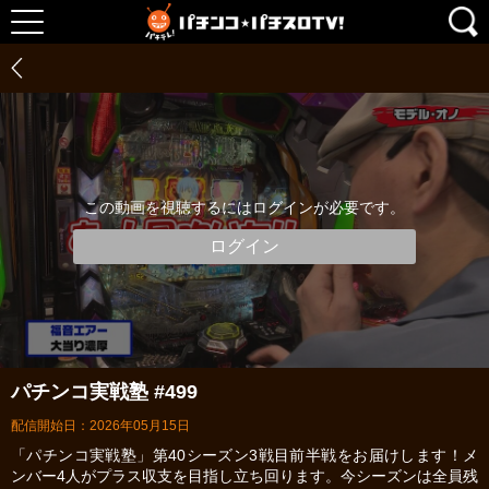
この動画を視聴するにはログインが必要です。
ログイン
パチンコ実戦塾 #499
配信開始日：2026年05月15日
「パチンコ実戦塾」第40シーズン3戦目前半戦をお届けします！メ
ンバー4人がプラス収支を目指し立ち回ります。今シーズンは全員残