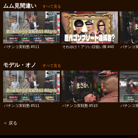
ムム見間違い
すべて見る
パチンコ実戦塾 #511
それゆけ！アツい日狙い隊 #40
パチンコ実
モデル・オノ
すべて見る
パチンコ実戦塾 #511
パチンコ実戦塾 #510
パチンコ実
＜ 戻る