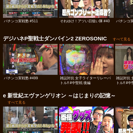
パチンコ実戦塾 #511
それゆけ！アツい日狙い隊 #40
パチンコ実
デジハネP聖戦士ダンバイン2 ZEROSONIC
すべて見る
パチンコ実戦塾 #499
雑誌対抗 女子ライターリレーバ
雑誌対抗
トル!! #中堅戦 後編
トル!! #
e 新世紀エヴァンゲリオン ～はじまりの記憶～
すべて見る