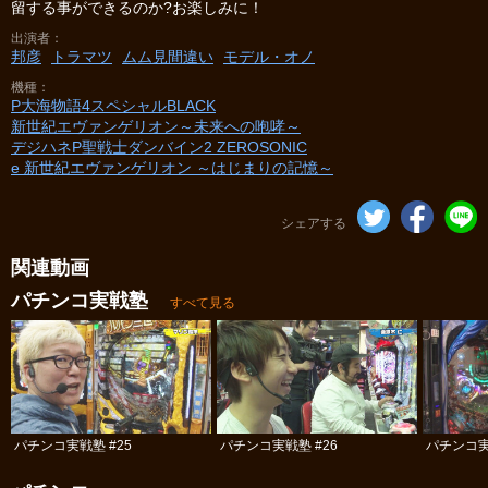
留する事ができるのか?お楽しみに！
出演者
邦彦
トラマツ
ムム見間違い
モデル・オノ
機種
P大海物語4スペシャルBLACK
新世紀エヴァンゲリオン～未来への咆哮～
デジハネP聖戦士ダンバイン2 ZEROSONIC
e 新世紀エヴァンゲリオン ～はじまりの記憶～
シェアする
関連動画
パチンコ実戦塾
すべて見る
パチンコ実戦塾 #25
パチンコ実戦塾 #26
パチンコ実