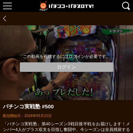
この動画を視聴するにはログインが必要です。
ログイン
パチンコ実戦塾 #500
配信開始日：2026年05月22日
「パチンコ実戦塾」第40シーズン3戦目後半戦をお届けします！メ
ンバー4人がプラス収支を目指し奮闘中。今シーズンは全員残留する