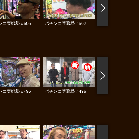
コ実戦塾 #505
パチンコ実戦塾 #502
パチンコ実戦塾 #50
コ実戦塾 #496
パチンコ実戦塾 #495
パチンコ超理論！ド
ジャイ #49