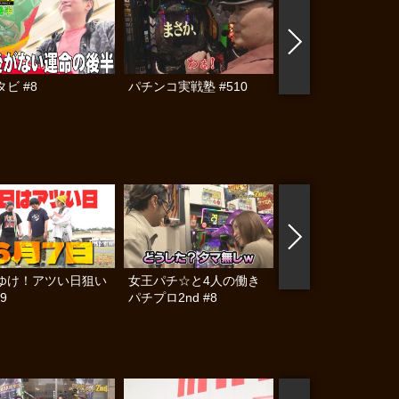
ビ #8
パチンコ実戦塾 #510
パチンコ実戦塾外伝
ゃんロギちゃん 〈
済弾球録〉 #112
ゆけ！アツい日狙い
女王パチ☆と4人の働き
女王パチ☆と4人の
9
パチプロ2nd #8
パチプロ2nd #7