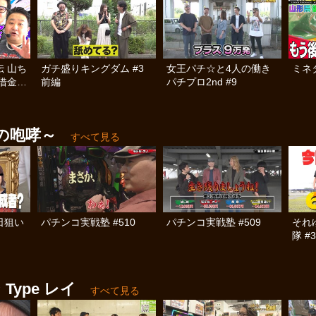
 山ち
ガチ盛りキングダム #3
女王パチ☆と4人の働き
ミネタ
借金返
前編
パチプロ2nd #9
の咆哮～
すべて見る
日狙い
パチンコ実戦塾 #510
パチンコ実戦塾 #509
それ
隊 #3
ype レイ
すべて見る