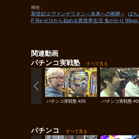
機種
新世紀エヴァンゲリオン～未来への咆哮～
ぱち
P Re:ゼロから始める異世界生活 鬼がかり 99ver.
関連動画
パチンコ実戦塾
すべて見る
パチンコ実戦塾 #25
パチンコ実戦塾 #2
パチンコ
すべて見る