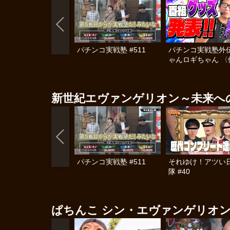
パチンコ実戦塾 #511
パチンコ実戦塾外伝
ゃんロギちゃん 〈
済弾球録〉 #113
新世紀エヴァンゲリオン～未来へ
パチンコ実戦塾 #511
それゆけ！アツい
隊 #40
ぱちんこ シン・エヴァンゲリオン T