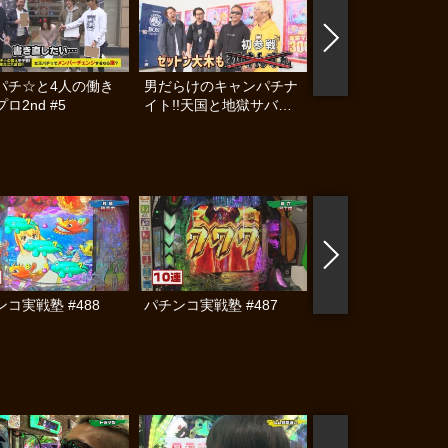
パチ☆と4人の働き
男だらけのキャンパチナ
極上！パチンコ合宿
ロ2nd #5
イト!!天国と地獄サバイ
後編
バル
コ実戦塾 #488
パチンコ実戦塾 #487
パチンコ実戦塾 #48