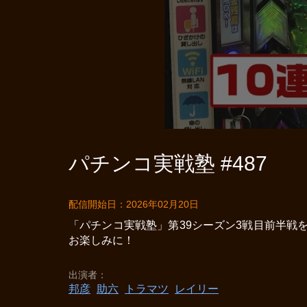
パチンコ実戦塾 #487
配信開始日：2026年02月20日
「パチンコ実戦塾」第39シーズン3戦目前半戦
お楽しみに！
出演者
邦彦
助六
トラマツ
レイリー