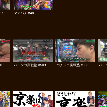
87
ママパチ #48
10
パチンコ実戦塾 #509
パチンコ実戦塾 #508
パチン