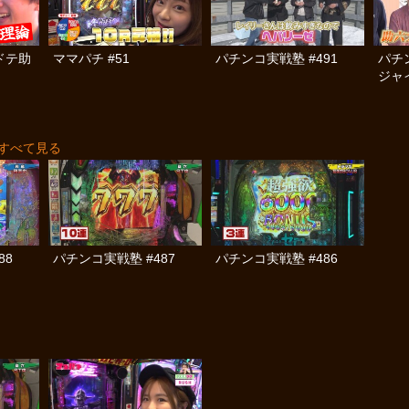
ドテ助
ママパチ #51
パチンコ実戦塾 #491
パチ
ジャイ
すべて見る
88
パチンコ実戦塾 #487
パチンコ実戦塾 #486