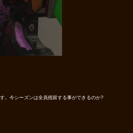
ます。今シーズンは全員残留する事ができるのか?