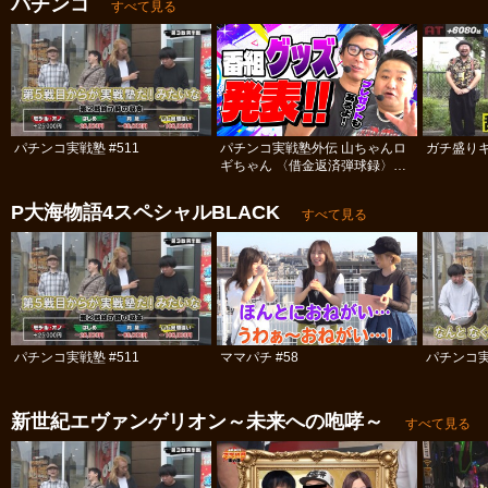
パチンコ
すべて見る
パチンコ実戦塾 #511
パチンコ実戦塾外伝 山ちゃんロ
ガチ盛りキ
ギちゃん 〈借金返済弾球録〉
#113
P大海物語4スペシャルBLACK
すべて見る
パチンコ実戦塾 #511
ママパチ #58
パチンコ実
新世紀エヴァンゲリオン～未来への咆哮～
すべて見る