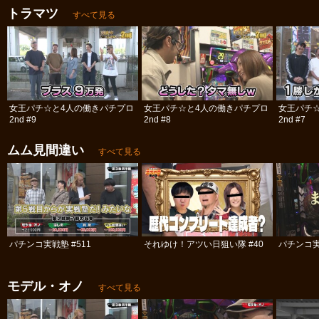
トラマツ
すべて見る
女王パチ☆と4人の働きパチプロ
女王パチ☆と4人の働きパチプロ
女王パチ
2nd #9
2nd #8
2nd #7
ムム見間違い
すべて見る
パチンコ実戦塾 #511
それゆけ！アツい日狙い隊 #40
パチンコ実
モデル・オノ
すべて見る