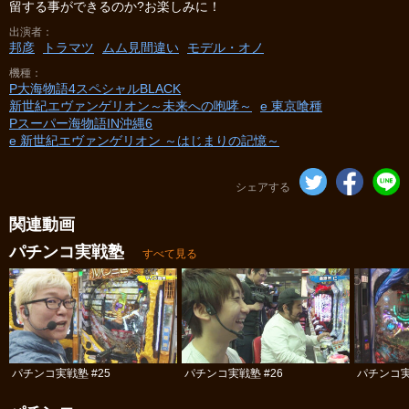
留する事ができるのか?お楽しみに！
出演者
邦彦
トラマツ
ムム見間違い
モデル・オノ
機種
P大海物語4スペシャルBLACK
新世紀エヴァンゲリオン～未来への咆哮～
e 東京喰種
Pスーパー海物語IN沖縄6
e 新世紀エヴァンゲリオン ～はじまりの記憶～
シェアする
関連動画
パチンコ実戦塾
すべて見る
パチンコ実戦塾 #25
パチンコ実戦塾 #26
パチンコ実