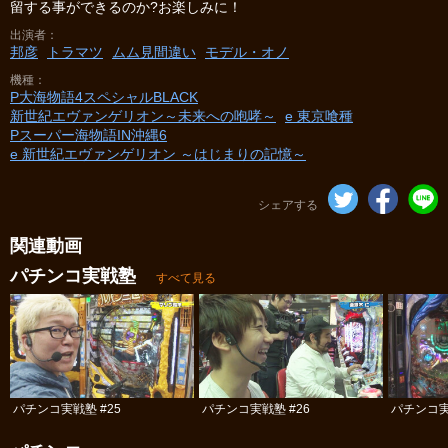
留する事ができるのか?お楽しみに！
出演者
邦彦
トラマツ
ムム見間違い
モデル・オノ
機種
P大海物語4スペシャルBLACK
新世紀エヴァンゲリオン～未来への咆哮～
e 東京喰種
Pスーパー海物語IN沖縄6
e 新世紀エヴァンゲリオン ～はじまりの記憶～
シェアする
関連動画
パチンコ実戦塾
すべて見る
パチンコ実戦塾 #25
パチンコ実戦塾 #26
パチンコ実