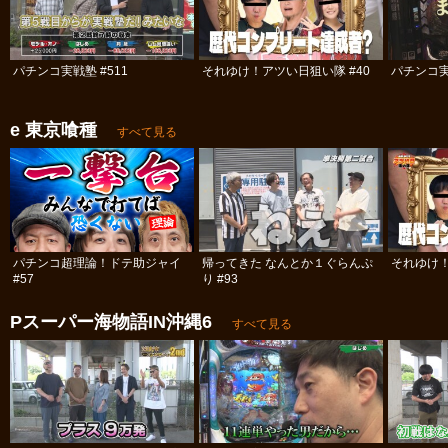
パチンコ実戦塾 #511
それゆけ！アツい日狙い隊 #40
パチンコ実
e 東京喰種
すべて見る
パチンコ超理論！ドテ助ジャイ
帰ってきた なんとか１ぐらんぷ
それゆけ！
#57
り #93
Pスーパー海物語IN沖縄6
すべて見る