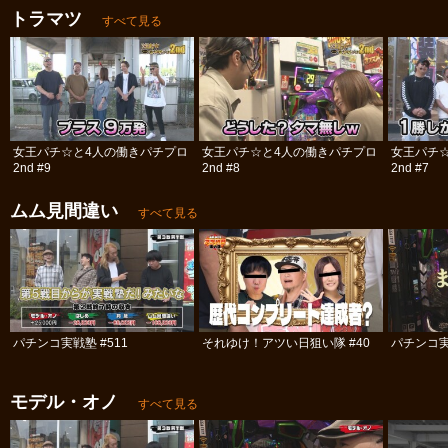
トラマツ
すべて見る
女王パチ☆と4人の働きパチプロ
女王パチ☆と4人の働きパチプロ
女王パチ
2nd #9
2nd #8
2nd #7
ムム見間違い
すべて見る
パチンコ実戦塾 #511
それゆけ！アツい日狙い隊 #40
パチンコ実
モデル・オノ
すべて見る