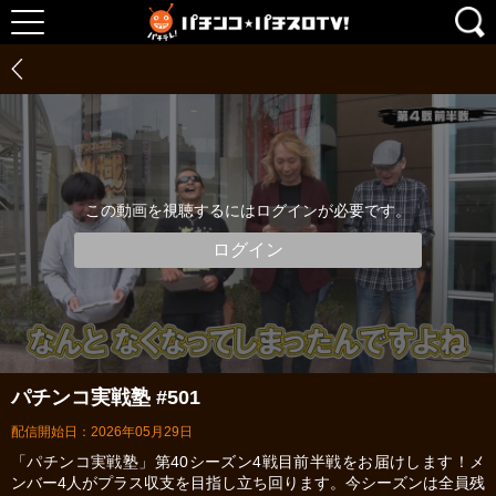
この動画を視聴するにはログインが必要です。
ログイン
パチンコ実戦塾 #501
配信開始日：2026年05月29日
「パチンコ実戦塾」第40シーズン4戦目前半戦をお届けします！メ
ンバー4人がプラス収支を目指し立ち回ります。今シーズンは全員残