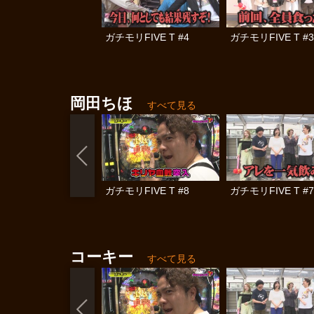
ガチモリFIVE T #4
ガチモリFIVE T #3
岡田ちほ
すべて見る
ガチモリFIVE T #8
ガチモリFIVE T #7
コーキー
すべて見る