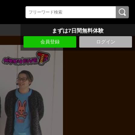
まずは7日間無料体験
会員登録
ログイン