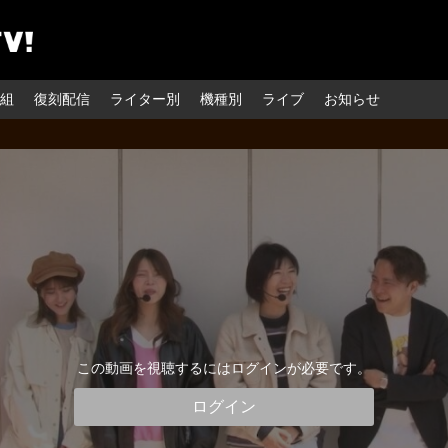
組
復刻配信
ライター別
機種別
ライブ
お知らせ
この動画を視聴するにはログインが必要です。
ログイン