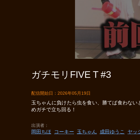
ガチモリFIVE T #3
配信開始日：2026年05月19日
玉ちゃんに負けたら虫を食い、勝てば食わない
めガチで立ち回る！
出演者
岡田ちほ
コーキー
玉ちゃん
成田ゆうこ
ヤッ