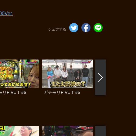
0Ver.
シェアする
リFIVE T #6
ガチモリFIVE T #5
ガチモリFIVE T #8