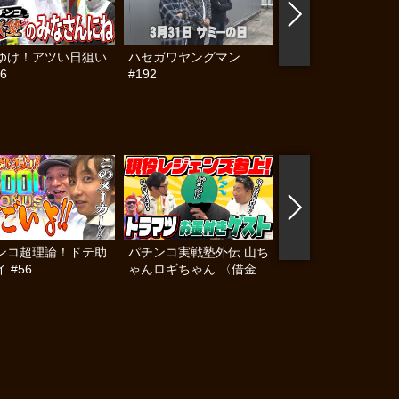
ゆけ！アツい日狙い
ハセガワヤングマン
ガチモリFIVE T #4
6
#192
ンコ超理論！ドテ助
パチンコ実戦塾外伝 山ち
ミネタビ #7
 #56
ゃんロギちゃん 〈借金返
済弾球録〉 #111