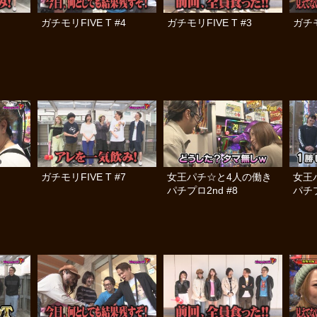
ガチモリFIVE T #4
ガチモリFIVE T #3
ガチモ
ガチモリFIVE T #7
女王パチ☆と4人の働き
女王
パチプロ2nd #8
パチプ