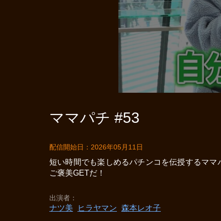
ママパチ #53
配信開始日：2026年05月11日
短い時間でも楽しめるパチンコを伝授するママ
ご褒美GETだ！
出演者
ナツ美
ヒラヤマン
森本レオ子