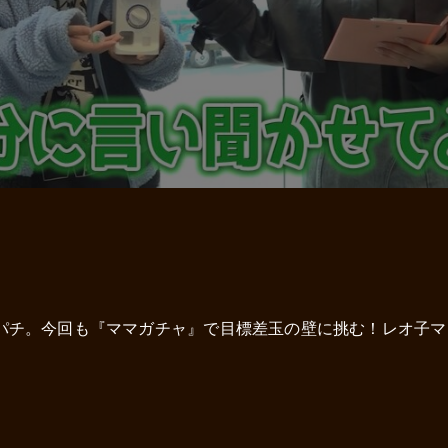
パチ。今回も『ママガチャ』で目標差玉の壁に挑む！レオ子マ