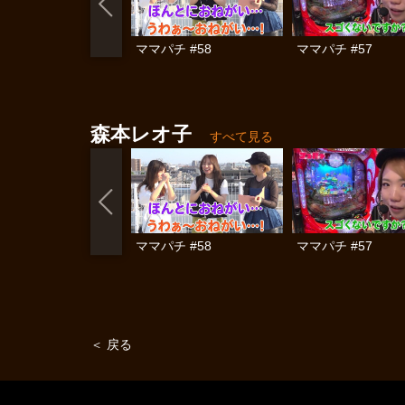
ママパチ #58
ママパチ #57
森本レオ子
すべて見る
ママパチ #58
ママパチ #57
＜ 戻る