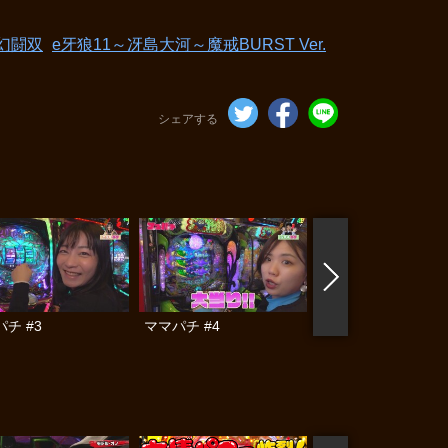
夢幻闘双
e牙狼11～冴島大河～魔戒BURST Ver.
シェアする
チ #3
ママパチ #4
ママパチ #5