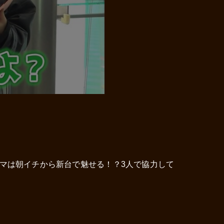
マは朝イチから新台で魅せる！？3人で協力して