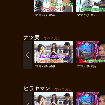
ママパチ #54
ママパチ #53
ナツ美
すべて見る
ママパチ #58
ママパチ #57
ヒラヤマン
すべて見る