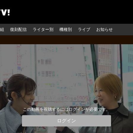
組
復刻配信
ライター別
機種別
ライブ
お知らせ
この動画を視聴するにはログインが必要です。
ログイン