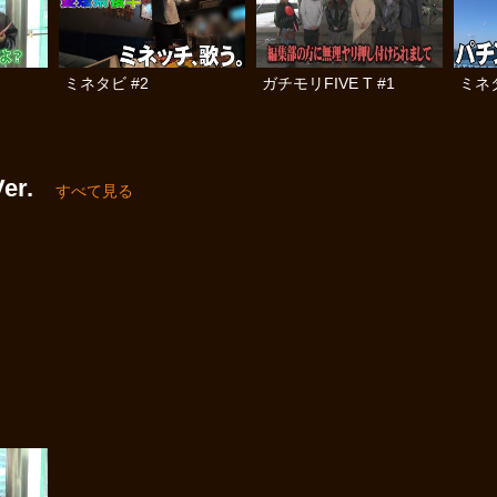
ミネタビ #2
ガチモリFIVE T #1
ミネタ
r.
すべて見る