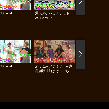
チ #54
満天アゲ×2カルテット
ママパチ #53
ACT2 #124
チ #54
ぶっこみファミリー～家
ママパチ #53
庭崩壊寸前がけっぷちSP
～