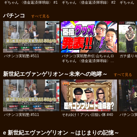
ギちゃん 〈借金返済弾球録〉 #1
ギちゃん 〈借金返済弾球録〉 #2
ギちゃん 
パチンコ
すべて見る
パチンコ実戦塾 #511
パチンコ実戦塾外伝 山ちゃんロ
ガチ盛りキ
ギちゃん 〈借金返済弾球録〉
#113
新世紀エヴァンゲリオン～未来への咆哮～
すべて見る
パチンコ実戦塾 #511
それゆけ！アツい日狙い隊 #40
パチンコ実
e 新世紀エヴァンゲリオン ～はじまりの記憶～