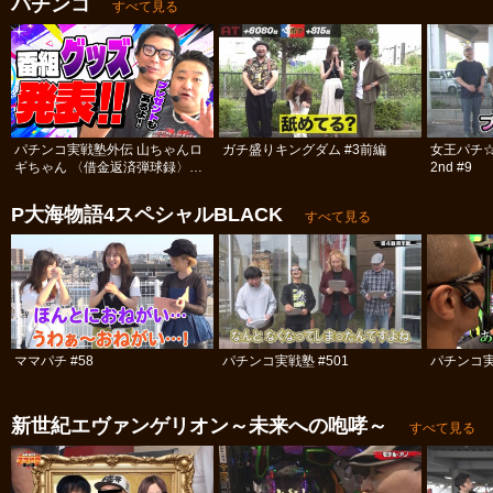
パチンコ
すべて見る
パチンコ実戦塾外伝 山ちゃんロ
ガチ盛りキングダム #3前編
女王パチ
ギちゃん 〈借金返済弾球録〉
2nd #9
#113
P大海物語4スペシャルBLACK
すべて見る
ママパチ #58
パチンコ実戦塾 #501
パチンコ実
新世紀エヴァンゲリオン～未来への咆哮～
すべて見る