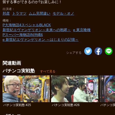
留する事ができるのか?お楽しみに！
出演者
邦彦
トラマツ
ムム見間違い
モデル・オノ
機種
P大海物語4スペシャルBLACK
新世紀エヴァンゲリオン～未来への咆哮～
e 東京喰種
Pスーパー海物語IN沖縄6
e 新世紀エヴァンゲリオン ～はじまりの記憶～
シェアする
関連動画
パチンコ実戦塾
すべて見る
パチンコ実戦塾 #25
パチンコ実戦塾 #26
パチンコ実