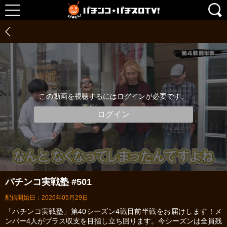
この動画を視聴するにはログインが必要です。
ログイン
パチンコ実戦塾 #501
配信開始日：2026年05月29日
「パチンコ実戦塾」第40シーズン4戦目前半戦をお届けします！メ
ンバー4人がプラス収支を目指し立ち回ります。今シーズンは全員残