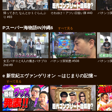
帰ってきた なんとか１ぐらんぷ
それゆけ！アツい日狙い隊 #40
パチンコ実
り #93
Pスーパー海物語IN沖縄6
すべて見る
女王パチ☆と4人の働きパチプロ
パチンコ実戦塾 #508
パチンコ実
2nd #9
e 新世紀エヴァンゲリオン ～はじまりの記憶～
すべて見る