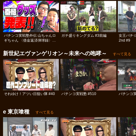
パチンコ実戦塾外伝 山ちゃんロ
ガチ盛りキングダム #3前編
女王パチ
ギちゃん 〈借金返済弾球録〉
2nd #9
#113
新世紀エヴァンゲリオン～未来への咆哮～
すべて見る
それゆけ！アツい日狙い隊 #40
パチンコ実戦塾 #510
パチンコ実
e 東京喰種
すべて見る