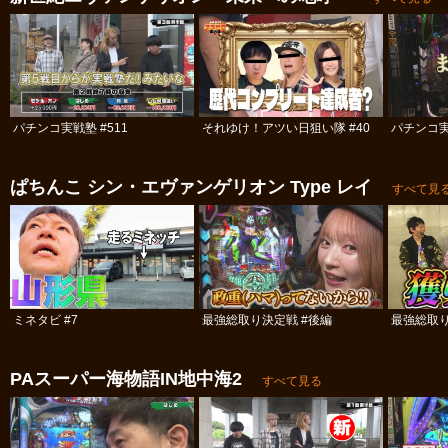
パチンコ実戦塾 #511
それゆけ！アツい日狙い隊 #40
パチンコ実
ぱちんこ シン・エヴァンゲリオン Type レイ
すべて見
ミネタビ #7
最強総取り決定戦 #後編
最強総取り
PAスーパー海物語IN地中海2
すべて見る