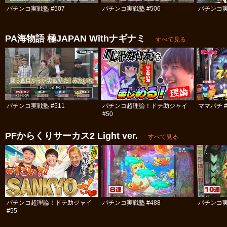
パチンコ実戦塾 #507
パチンコ実戦塾 #506
パチンコ実
PA海物語 極JAPAN Withナギナミ
すべて見る
パチンコ実戦塾 #511
パチンコ超理論！ドテ助ジャイ
ママパチ #
#50
PFからくりサーカス2 Light ver.
すべて見る
パチンコ超理論！ドテ助ジャイ
パチンコ実戦塾 #488
パチンコ実
#55