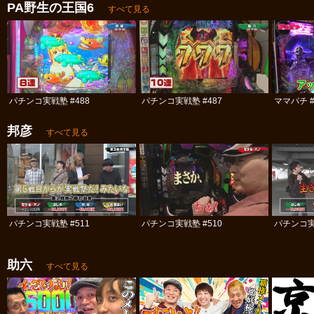
PA野生の王国6
すべて見る
パチンコ実戦塾 #488
パチンコ実戦塾 #487
ママパチ #
邦彦
すべて見る
パチンコ実戦塾 #511
パチンコ実戦塾 #510
パチンコ実
助六
すべて見る