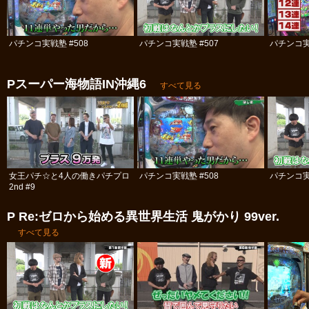
パチンコ実戦塾 #508
パチンコ実戦塾 #507
パチンコ実
Pスーパー海物語IN沖縄6
すべて見る
女王パチ☆と4人の働きパチプロ
パチンコ実戦塾 #508
パチンコ実
2nd #9
P Re:ゼロから始める異世界生活 鬼がかり 99ver.
すべて見る