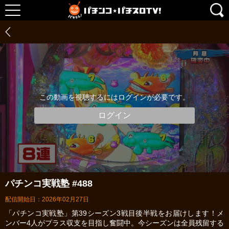
この動画を視聴するにはログインが必要です。
ログイン
パチンコ実戦塾 #488
配信開始日：2026年02月27日
「パチンコ実戦塾」第39シーズン3戦目後半戦をお届けします！メ
ンバー4人がプラス収支を目指し奮闘中。今シーズンは全員残留する