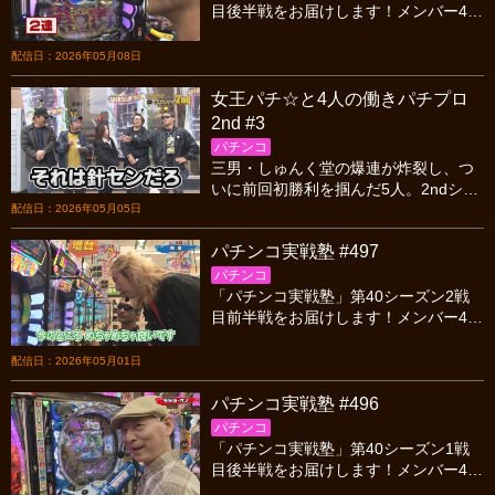
目後半戦をお届けします！メンバー4人
がプラス収支を目指し奮闘中。今シー
ズンは全員残留する事ができるのか?お
配信日：2026年05月08日
楽しみに！
女王パチ☆と4人の働きパチプロ
2nd #3
パチンコ
三男・しゅんく堂の爆連が炸裂し、つ
いに前回初勝利を掴んだ5人。2ndシー
ズン2回目、ここでこそ真価が試され
配信日：2026年05月05日
る。女王を中心に一丸となって次なる
パチンコ実戦塾 #497
勝利をもぎ取れ!!
パチンコ
「パチンコ実戦塾」第40シーズン2戦
目前半戦をお届けします！メンバー4人
がプラス収支を目指し立ち回ります。
今シーズンは全員残留する事ができる
配信日：2026年05月01日
のか?お楽しみに！
パチンコ実戦塾 #496
パチンコ
「パチンコ実戦塾」第40シーズン1戦
目後半戦をお届けします！メンバー4人
がプラス収支を目指し奮闘中。今シー