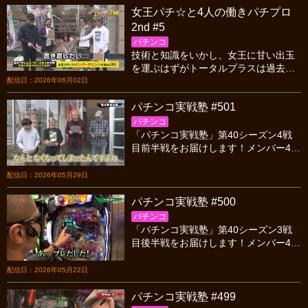
女王パチ☆と4人の働きパチプロ
2nd #5
パチンコ
技術と知識をいかし、女王に甘い出玉
を運ぶはずがトータルプラスは過去に8
回中たったの1度きり。ガイドの看板に
配信日：2026年06月02日
泥を塗りたくる働きパチプロたちよ、
パチンコ実戦塾 #501
今日こそ働いてくれ！
パチンコ
「パチンコ実戦塾」第40シーズン4戦
目前半戦をお届けします！メンバー4人
がプラス収支を目指し立ち回ります。
今シーズンは全員残留する事ができる
配信日：2026年05月29日
のか?お楽しみに！
パチンコ実戦塾 #500
パチンコ
「パチンコ実戦塾」第40シーズン3戦
目後半戦をお届けします！メンバー4人
がプラス収支を目指し奮闘中。今シー
ズンは全員残留する事ができるのか?お
配信日：2026年05月22日
楽しみに！
パチンコ実戦塾 #499