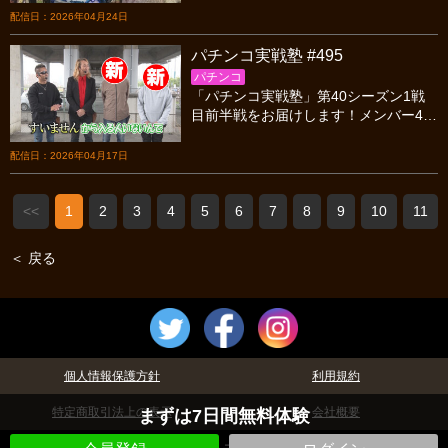
ズンは全員残留する事ができるのか?お
配信日：2026年04月24日
楽しみに！
パチンコ実戦塾 #495
パチンコ
「パチンコ実戦塾」第40シーズン1戦
目前半戦をお届けします！メンバー4人
がプラス収支を目指し立ち回ります。
今シーズンは全員残留する事ができる
配信日：2026年04月17日
のか?お楽しみに！
<<
1
2
3
4
5
6
7
8
9
10
11
＜ 戻る
個人情報保護方針
利用規約
特定商取引法上の表示
会社概要
まずは7日間無料体験