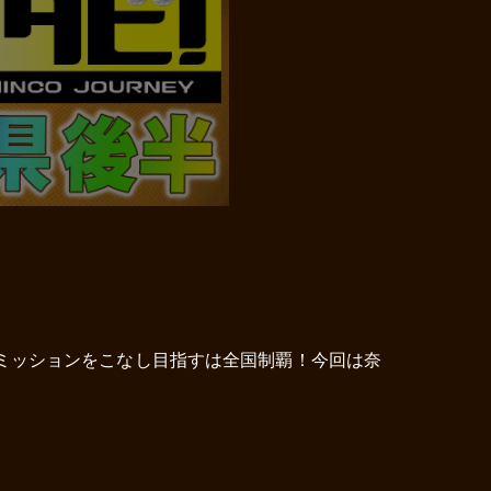
ミッションをこなし目指すは全国制覇！今回は奈