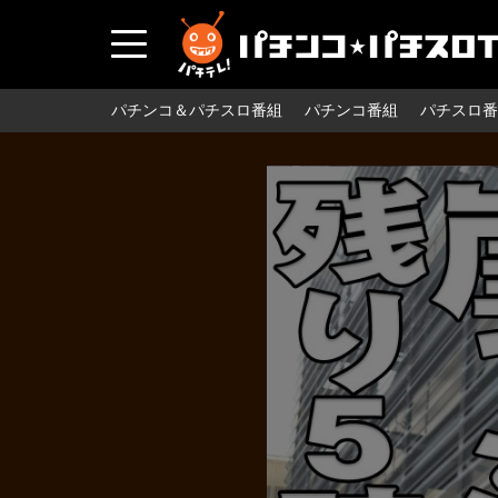
パチンコ＆パチスロ番組
パチンコ番組
パチスロ番