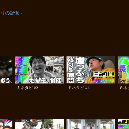
まりの記憶～
ミネタビ #3
ミネタビ #4
ミネタ