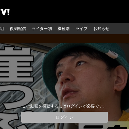
組
復刻配信
ライター別
機種別
ライブ
お知らせ
この動画を視聴するにはログインが必要です。
ログイン