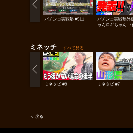
パチンコ実戦塾 #511
パチンコ実戦塾外伝
ゃんロギちゃん 〈
済弾球録〉 #113
ミネッチ
すべて見る
ミネタビ #8
ミネタビ #7
＜ 戻る