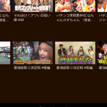
 山ち
それゆけ！アツい日狙い
パチンコ実戦塾外伝 山ち
パチ
借金返
隊 #40
ゃんロギちゃん 〈借金返
ジャイ
済弾球録〉 #112
最強総取り決定戦 #後編
最強総取り決定戦 #前編
最強