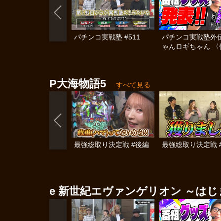
パチンコ実戦塾 #511
パチンコ実戦塾外伝
ゃんロギちゃん 〈
済弾球録〉 #113
P大海物語5
すべて見る
最強総取り決定戦 #後編
最強総取り決定戦 
e 新世紀エヴァンゲリオン ～は