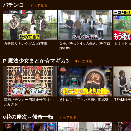
パチンコ
すべて見る
ガチ盛りキングダム #3前編
女王パチ☆と4人の働きパチプロ
ミネタビ #
2nd #9
P 魔法少女まどか☆マギカ3
すべて見る
漫画パチンカー四姉妹外伝 まい
それゆけ！アツい日狙い隊 #28
TEAM虹
とみさお
e花の慶次～傾奇一転
すべて見る