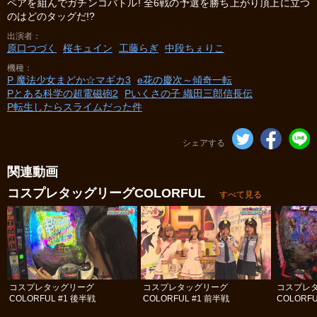
ペアを組んでガチンコバトル! 全6戦の予選を勝ち上がり頂上に立つ
のはどのタッグだ!?
出演者
原口つづく
桜キュイン
工藤らぎ
中段ちぇりこ
機種
P 魔法少女まどか☆マギカ3
e花の慶次～傾奇一転
Pとある科学の超電磁砲2
Pいくさの子 織田三郎信長伝
P転生したらスライムだった件
シェアする
関連動画
コスプレタッグリーグCOLORFUL
すべて見る
コスプレタッグリーグ
コスプレタッグリーグ
コスプレ
COLORFUL #1 後半戦
COLORFUL #1 前半戦
COLORFU