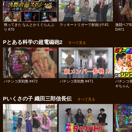
帰ってきた なんとか１ぐらんぷ
ラッキートリガーで射抜け!! #1
激闘ペアBA
り #70
DAY1
Pとある科学の超電磁砲2
すべて見る
パチンコ実戦塾 #472
パチンコ実戦塾 #471
パチンコ
ギちゃん 
#61
Pいくさの子 織田三郎信長伝
すべて見る