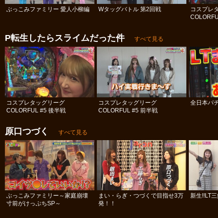
ぶっこみファミリー 愛人小柳編
Wタッグバトル 第2回戦
コスプレ
COLORFU
P転生したらスライムだった件
すべて見る
コスプレタッグリーグ
コスプレタッグリーグ
全日本パチ
COLORFUL #5 後半戦
COLORFUL #5 前半戦
原口つづく
すべて見る
ぶっこみファミリー～家庭崩壊
まい・らぎ・つづくで目指せ3万
新生!!LT
寸前がけっぷちSP～
発！！