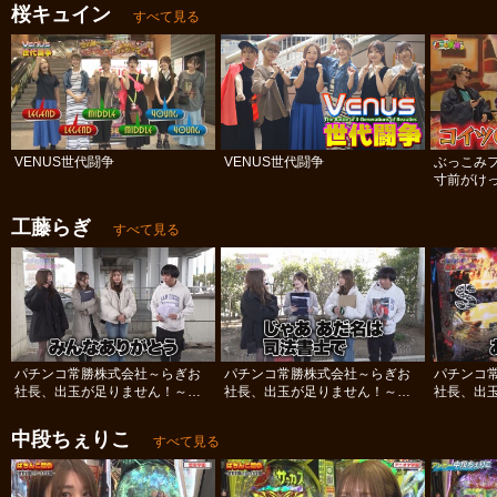
桜キュイン
すべて見る
VENUS世代闘争
VENUS世代闘争
ぶっこみ
寸前がけっ
工藤らぎ
すべて見る
パチンコ常勝株式会社～らぎお
パチンコ常勝株式会社～らぎお
パチンコ
社長、出玉が足りません！～
社長、出玉が足りません！～
社長、出
#12
#11
#10
中段ちぇりこ
すべて見る