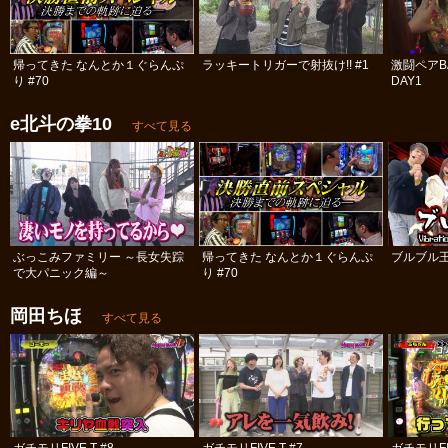
帰ってきた なんとか１ぐらんぷ
ラッキートリガーで射抜け!! #1
激闘ペアBA
り #70
DAY1
e北斗の拳10
すべて見る
ぶっこみファミリー ～長女失踪
帰ってきた なんとか１ぐらんぷ
ブルブル
で大パニック編～
り #70
岡田ちほ
すべて見る