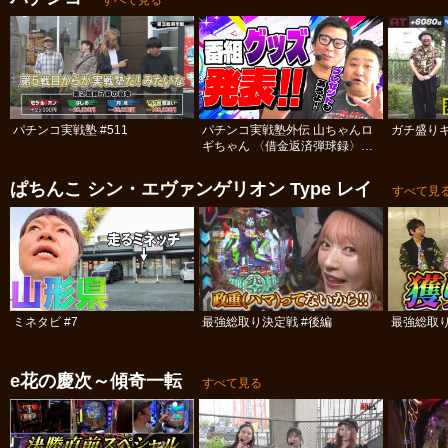
パチンコ実戦塾 #511
パチンコ実戦塾外伝 山ちゃんロ
ガチ盛りキ
ギちゃん 〈借金返済弾球録〉
#113
ぱちんこ シン・エヴァンゲリオン Type レイ
すべて見
ミネタビ #7
最強総取り決定戦 #後編
最強総取り
e花の慶次～傾奇一転
すべて見る