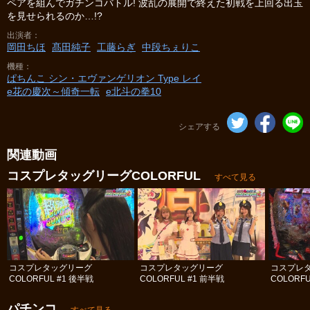
ペアを組んでガチンコバトル! 波乱の展開で終えた初戦を上回る出玉
を見せられるのか…!?
出演者
岡田ちほ
髙田純子
工藤らぎ
中段ちぇりこ
機種
ぱちんこ シン・エヴァンゲリオン Type レイ
e花の慶次～傾奇一転
e北斗の拳10
シェアする
関連動画
コスプレタッグリーグCOLORFUL
すべて見る
コスプレタッグリーグ
コスプレタッグリーグ
コスプレ
COLORFUL #1 後半戦
COLORFUL #1 前半戦
COLORFU
パチンコ
すべて見る