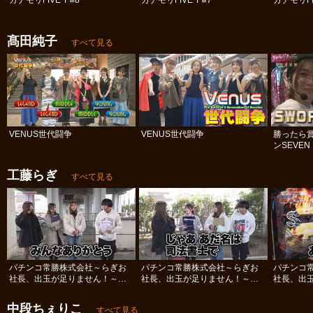
ガチモリFIVE T #8
ガチモリFIVE T #7
ガチモリFIV
髙田純子
すべて見る
VENUS世代闘争
VENUS世代闘争
勝ったら賞
ンSEVEN
工藤らぎ
すべて見る
パチンコ常勝株式会社～らぎお
パチンコ常勝株式会社～らぎお
パチンコ
社長、出玉が足りません！～
社長、出玉が足りません！～
社長、出
#12
#11
#10
中段ちぇりこ
すべて見る