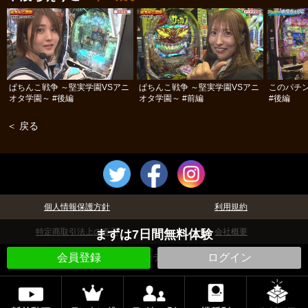
ぱちんこ戦争 ～堅実学園VSアニ
ぱちんこ戦争 ～堅実学園VSアニ
このパチ
オタ学園～ #後編
オタ学園～ #前編
#後編
＜ 戻る
個人情報保護方針
利用規約
特定商取引法上の表示
会社概要
まずは7日間無料体験
©パチテレ！
会員登録
ログイン