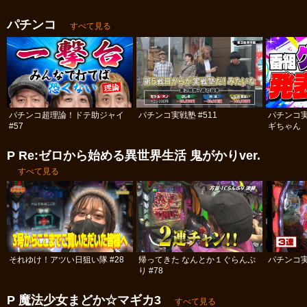
パチンコ
すべて見る
パチンコ超理論！ドテ助ジャイ
パチンコ実戦塾 #511
パチンコ
#57
ギちゃん 
#113
P Re:ゼロから始める異世界生活 鬼がかりver.
すべて見る
それゆけ！アツい日狙い隊 #28
帰ってきた なんとか１ぐらんぷ
パチンコ実
り #78
P 魔法少女まどか☆マギカ3
すべて見る