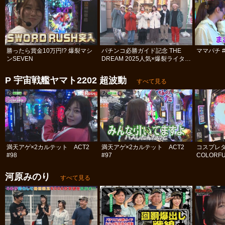
勝ったら賞金10万円!? 爆裂マシ
パチンコ必勝ガイド記念 THE
ママパチ #
ンSEVEN
DREAM 2025人気×爆裂ライター
決定戦 #1
P 宇宙戦艦ヤマト2202 超波動
すべて見る
満天アゲ×2カルテット ACT2
満天アゲ×2カルテット ACT2
コスプレ
#98
#97
COLORFU
河原みのり
すべて見る