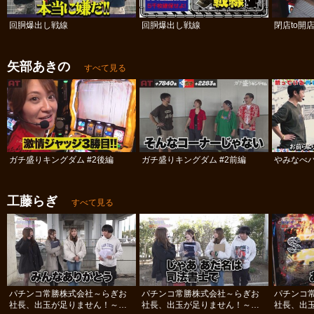
回胴爆出し戦線
回胴爆出し戦線
閉店to開
矢部あきの
すべて見る
ガチ盛りキングダム #2後編
ガチ盛りキングダム #2前編
やみなべ
工藤らぎ
すべて見る
パチンコ常勝株式会社～らぎお
パチンコ常勝株式会社～らぎお
パチンコ
社長、出玉が足りません！～
社長、出玉が足りません！～
社長、出