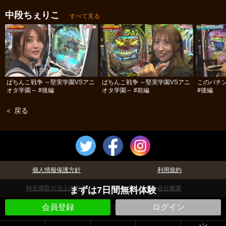
#12
#11
#10
中段ちぇりこ
すべて見る
ぱちんこ戦争 ～堅実学園VSアニ
ぱちんこ戦争 ～堅実学園VSアニ
このパチ
オタ学園～ #後編
オタ学園～ #前編
#後編
＜ 戻る
個人情報保護方針
利用規約
特定商取引法上の表示
会社概要
まずは7日間無料体験
会員登録
©パチテレ！
ログイン