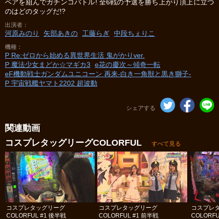
ペアを組んでガチンコバトル! 全6戦の予選を勝ち上がり頂上に立つ
のはどのタッグだ!?
出演者
河原みのり
矢部あきの
工藤らぎ
中段ちぇりこ
機種
P Re:ゼロから始める異世界生活 鬼がかりver.
P 魔法少女まどか☆マギカ3
e花の慶次～傾奇一転
eF機動戦士ガンダムユニコーン 再来‐白き一角獣と黒き獅子‐
P 宇宙戦艦ヤマト2202 超波動
シェアする
関連動画
コスプレタッグリーグCOLORFUL
すべて見る
コスプレタッグリーグ
コスプレタッグリーグ
コスプレ
COLORFUL #1 後半戦
COLORFUL #1 前半戦
COLORFU