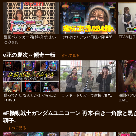
漫画パチンカー四姉妹外伝 まい
それゆけ！アツい日狙い隊 #28
TEAM虹
とみさお
e花の慶次～傾奇一転
すべて見る
帰ってきた なんとか１ぐらんぷ
ラッキートリガーで射抜け!! #1
激闘ペアBA
り #70
DAY1
eF機動戦士ガンダムユニコーン 再来‐白き一角獣と黒
獅子‐
すべて見る